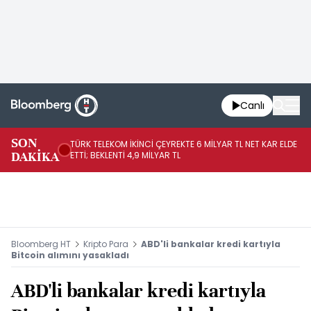
Canlı
SON
TÜRK TELEKOM İKİNCİ ÇEYREKTE 6 MİLYAR TL NET KAR ELDE
AB
DAKİKA
ETTİ; BEKLENTİ 4,9 MİLYAR TL
İR
Bloomberg HT
Kripto Para
ABD'li bankalar kredi kartıyla
Bitcoin alımını yasakladı
ABD'li bankalar kredi kartıyla