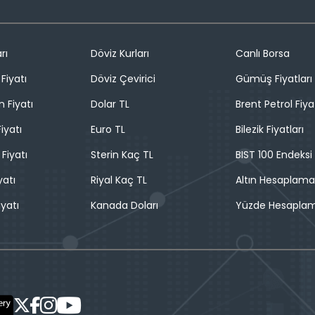
rı
Döviz Kurları
Canlı Borsa
Fiyatı
Döviz Çevirici
Gümüş Fiyatları
n Fiyatı
Dolar TL
Brent Petrol Fiya
iyatı
Euro TL
Bilezik Fiyatları
 Fiyatı
Sterin Kaç TL
BIST 100 Endeksi
yatı
Riyal Kaç TL
Altın Hesaplama
iyatı
Kanada Doları
Yüzde Hesapla