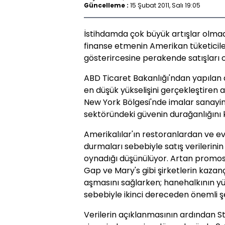
Güncelleme :
15 Şubat 2011, Salı 19:05
İstihdamda çok büyük artışlar olma
finanse etmenin Amerikan tüketicile
gösterircesine perakende satışları o
ABD Ticaret Bakanlığı'ndan yapılan
en düşük yükselişini gerçekleştiren al
New York Bölgesi'nde imalar sanayin
sektöründeki güvenin durağanlığını 
Amerikalılar'ın restoranlardan ve 
durmaları sebebiyle satış verilerinin
oynadığı düşünülüyor. Artan promosyo
Gap ve Mary's gibi şirketlerin kazanç
aşmasını sağlarken; hanehalkının yü
sebebiyle ikinci dereceden önemli ş
Verilerin açıklanmasının ardından S