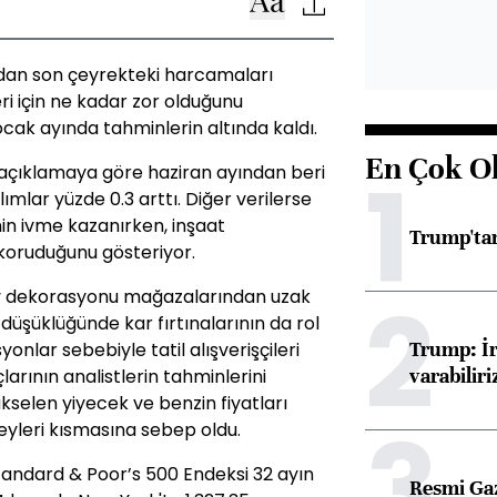
dan son çeyrekteki harcamaları
ri için ne kadar zor olduğunu
cak ayında tahminlerin altında kaldı.
En Çok O
1
 açıklamaya göre haziran ayından beri
ımlar yüzde 0.3 arttı. Diğer verilerse
in ivme kazanırken, inşaat
Trump'tan
koruduğunu gösteriyor.
2
ev dekorasyonu mağazalarından uzak
 düşüklüğünde kar fırtınalarının da rol
Trump: İr
nlar sebebiyle tatil alışverişçileri
varabiliri
larının analistlerin tahminlerini
kselen yiyecek ve benzin fiyatları
3
eyleri kısmasına sebep oldu.
tandard & Poor’s 500 Endeksi 32 ayın
Resmi Ga