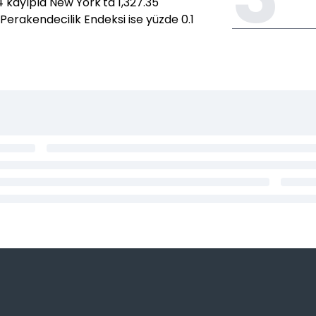
 kayıpla New York'ta 1,327.35
 Perakendecilik Endeksi ise yüzde 0.1