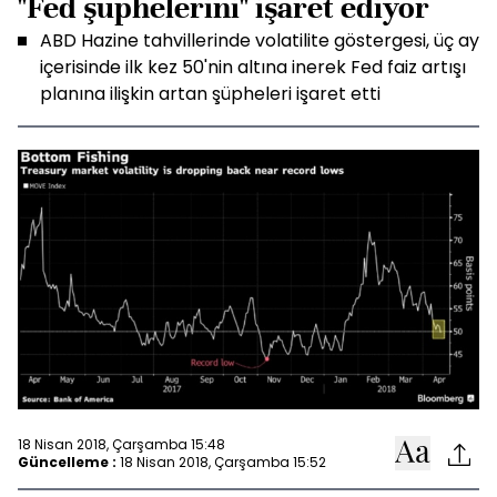
"Fed şüphelerini" işaret ediyor
ABD Hazine tahvillerinde volatilite göstergesi, üç ay
içerisinde ilk kez 50'nin altına inerek Fed faiz artışı
planına ilişkin artan şüpheleri işaret etti
18 Nisan 2018, Çarşamba 15:48
Güncelleme :
18 Nisan 2018, Çarşamba 15:52