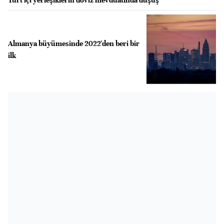
Yurt içi yerleşiklerin döviz mevduatında düşüş
Almanya büyümesinde 2022'den beri bir
ilk