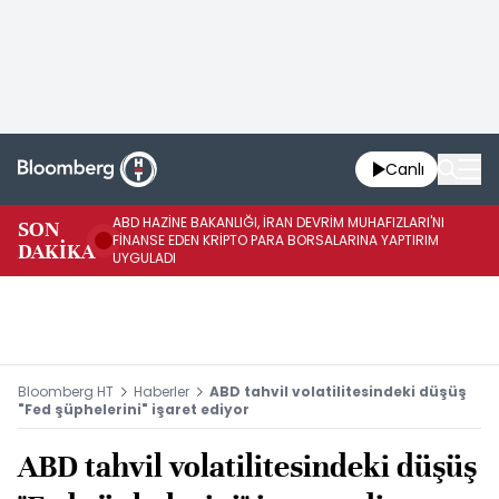
Canlı
ABD HAZİNE BAKANLIĞI, İRAN DEVRİM MUHAFIZLARI'NI
HA
SON
FİNANSE EDEN KRİPTO PARA BORSALARINA YAPTIRIM
PA
DAKİKA
UYGULADI
SA
Bloomberg HT
Haberler
ABD tahvil volatilitesindeki düşüş
"Fed şüphelerini" işaret ediyor
ABD tahvil volatilitesindeki düşüş