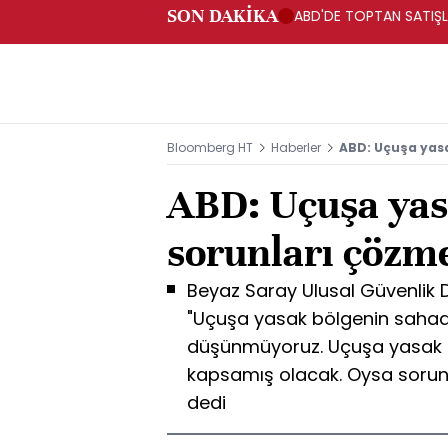
SON DAKİKA
ABD'DE TOPTAN SATIŞLA
Bloomberg HT
Haberler
ABD: Uçuşa yas
ABD: Uçuşa yas
sorunları çözm
Beyaz Saray Ulusal Güvenlik
"Uçuşa yasak bölgenin sahada
düşünmüyoruz. Uçuşa yasak bö
kapsamış olacak. Oysa sorunl
dedi