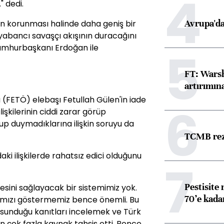
4
" dedi.
Avrupa'da
ın korunması halinde daha geniş bir
yabancı savaşçı akışının duracağını
Cumhurbaşkanı Erdoğan ile
5
FT: Warsh
artırımın
 (FETÖ) elebaşı Fetullah Gülen'in iade
6
şkilerinin ciddi zarar görüp
 duymadıklarına ilişkin soruyu da
TCMB reze
aki ilişkilerde rahatsız edici olduğunu
7
Pestisite
esini sağlayacak bir sistemimiz yok.
70’e kadar
ığımızı göstermemiz bence önemli. Bu
n sunduğu kanıtları incelemek ve Türk
n çok fazla kaynak tahsis etti. Bence