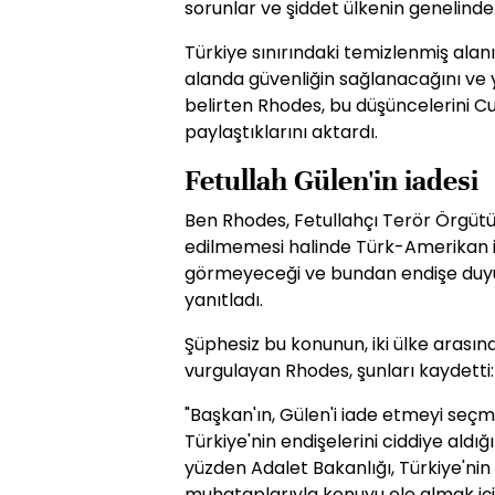
sorunlar ve şiddet ülkenin genelinde.
Türkiye sınırındaki temizlenmiş alan
alanda güvenliğin sağlanacağını ve 
belirten Rhodes, bu düşüncelerini 
paylaştıklarını aktardı.
Fetullah Gülen'in iadesi
Ben Rhodes, Fetullahçı Terör Örgütü
edilmemesi halinde Türk-Amerikan ili
görmeyeceği ve bundan endişe duyup
yanıtladı.
Şüphesiz bu konunun, iki ülke arasınd
vurgulayan Rhodes, şunları kaydetti:
"Başkan'ın, Gülen'i iade etmeyi seçm
Türkiye'nin endişelerini ciddiye ald
yüzden Adalet Bakanlığı, Türkiye'ni
muhataplarıyla konuyu ele almak içi