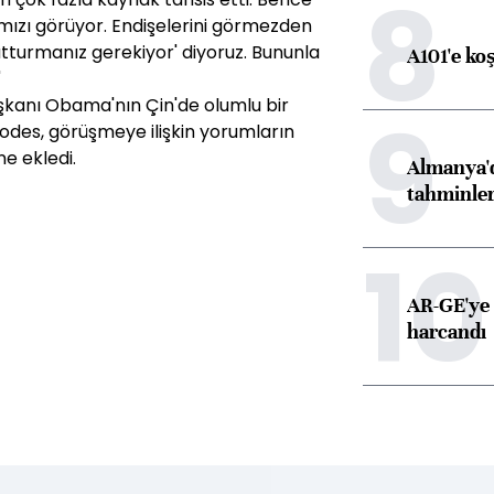
8
mızı görüyor. Endişelerini görmezden
tutturmanız gerekiyor' diyoruz. Bununla
A101'e ko
"
kanı Obama'nın Çin'de olumlu bir
9
odes, görüşmeye ilişkin yorumların
ne ekledi.
Almanya'd
tahminler
10
AR-GE'ye 
harcandı