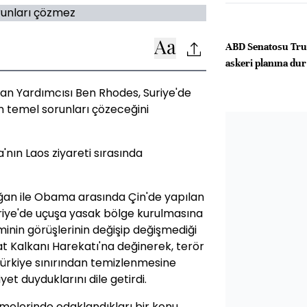
ABD Senatosu Trum
askeri planına dur
an Yardımcısı Ben Rhodes, Suriye'de
n temel sorunları çözeceğini
ın Laos ziyareti sırasında
n ile Obama arasında Çin'de yapılan
riye'de uçuşa yasak bölge kurulmasına
minin görüşlerinin değişip değişmediği
at Kalkanı Harekatı'na değinerek, terör
Türkiye sınırından temizlenmesine
t duyduklarını dile getirdi.
şmelerinde odaklandıkları bir konu