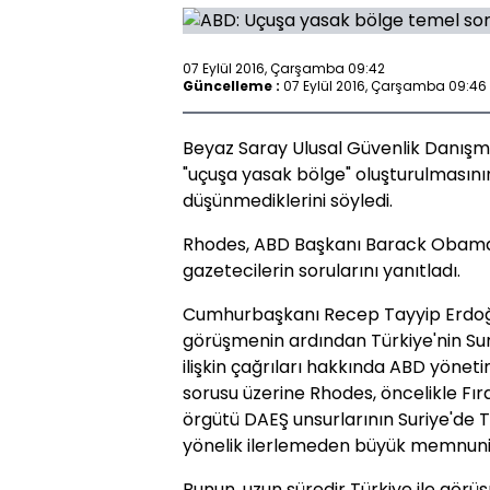
07 Eylül 2016, Çarşamba 09:42
Güncelleme :
07 Eylül 2016, Çarşamba 09:46
Beyaz Saray Ulusal Güvenlik Danışm
"uçuşa yasak bölge" oluşturulmasını
düşünmediklerini söyledi.
Rhodes, ABD Başkanı Barack Obama'n
gazetecilerin sorularını yanıtladı.
Cumhurbaşkanı Recep Tayyip Erdoğa
görüşmenin ardından Türkiye'nin Su
ilişkin çağrıları hakkında ABD yöneti
sorusu üzerine Rhodes, öncelikle Fır
örgütü DAEŞ unsurlarının Suriye'de 
yönelik ilerlemeden büyük memnuniye
Bunun, uzun süredir Türkiye ile görü