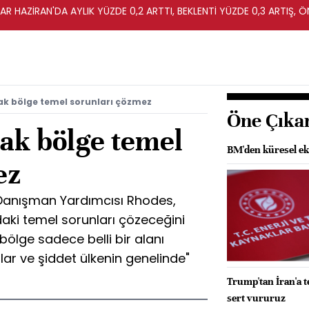
R HAZİRAN'DA AYLIK YÜZDE 0,2 ARTTI, BEKLENTİ YÜZDE 0,3 ARTIŞ, Ö
ak bölge temel sorunları çözmez
Öne Çıka
ak bölge temel
BM'den küresel ek
ez
 Danışman Yardımcısı Rhodes,
ki temel sorunları çözeceğini
lge sadece belli bir alanı
ar ve şiddet ülkenin genelinde"
Trump'tan İran'a t
sert vururuz