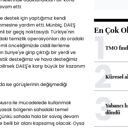
evam etti:
 destek için yaptığımız kendi
nmesine yardım etti. Münbiç, DAEŞ
En Çok O
1
i bir geçiş noktasıydı. Türkiye'nin
daki temizlik operasyonları da oradaki
emli önceliğimizde ciddi ilerleme
TMO fındık
 Suriye'ye girip çıktığı bir yerdi ve
2
ojistik desteğimiz ve hava desteğimiz
bilirsek DAEŞ'e karşı büyük bir kazanım
Küresel a
a ise görüşlerinin değişmediği
3
l Nusra ile mücadelede kullanmak
Yabancı h
a yasak bölgenin sahadaki temel
döndü
 çünkü sahada hala bir savaş devam
 belli bir alanı kapsamış olacak. Oysa