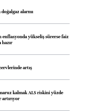
 doğalgaz alarmı
 enflasyonda yükseliş sürerse faiz
a hazır
rvlerinde artış
 maruz kalmak ALS riskini yüzde
 artırıyor