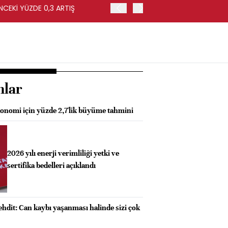
NCEKİ YÜZDE 0,3 ARTIŞ
APOLLO, EASYJET'İ HİSSE 
nlar
onomi için yüzde 2,7'lik büyüme tahmini
2026 yılı enerji verimliliği yetki ve
sertifika bedelleri açıklandı
ehdit: Can kaybı yaşanması halinde sizi çok