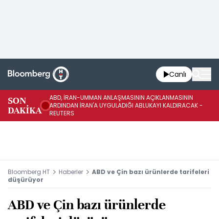
Canlı
ABD, İRAN-UMMAN ANLAŞMASININ AÇIKLANMASININ
AB
SON
ARDINDAN İRAN'A UYGULADIĞI ABLUKAYI KALDIRACAK -
GE
DAKİKA
REUTERS
UY
Bloomberg HT
Haberler
ABD ve Çin bazı ürünlerde tarifeleri
düşürüyor
ABD ve Çin bazı ürünlerde