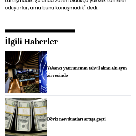
tartışmadık. Şu anda zaten oldukça yüksek tarifeler
ödüyorlar, ama bunu konuşmadık" dedi.
İlgili Haberler
Yabancı yatırımcının tahvil alımı altı ayın
zirvesinde
Döviz mevduatları artışa geçti