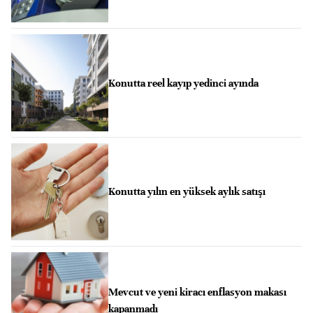
Konutta reel kayıp yedinci ayında
Konutta yılın en yüksek aylık satışı
Mevcut ve yeni kiracı enflasyon makası
kapanmadı