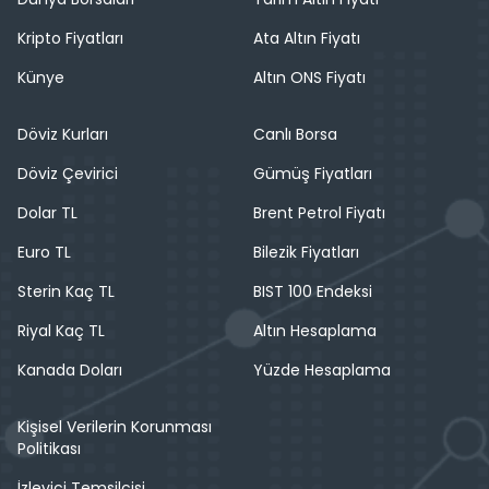
Kripto Fiyatları
Ata Altın Fiyatı
Künye
Altın ONS Fiyatı
Döviz Kurları
Canlı Borsa
Döviz Çevirici
Gümüş Fiyatları
Dolar TL
Brent Petrol Fiyatı
Euro TL
Bilezik Fiyatları
Sterin Kaç TL
BIST 100 Endeksi
Riyal Kaç TL
Altın Hesaplama
Kanada Doları
Yüzde Hesaplama
Kişisel Verilerin Korunması
Politikası
İzleyici Temsilcisi