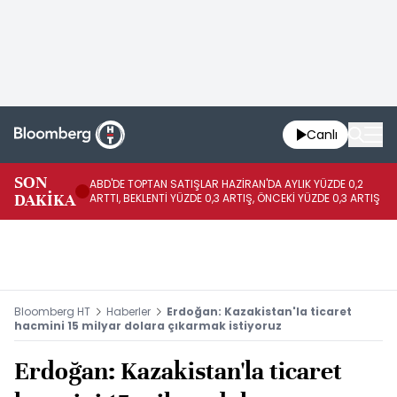
Canlı
SON
ABD'DE TOPTAN SATIŞLAR HAZİRAN'DA AYLIK YÜZDE 0,2
AP
DAKİKA
ARTTI, BEKLENTİ YÜZDE 0,3 ARTIŞ, ÖNCEKİ YÜZDE 0,3 ARTIŞ
KA
Bloomberg HT
Haberler
Erdoğan: Kazakistan'la ticaret
hacmini 15 milyar dolara çıkarmak istiyoruz
Erdoğan: Kazakistan'la ticaret