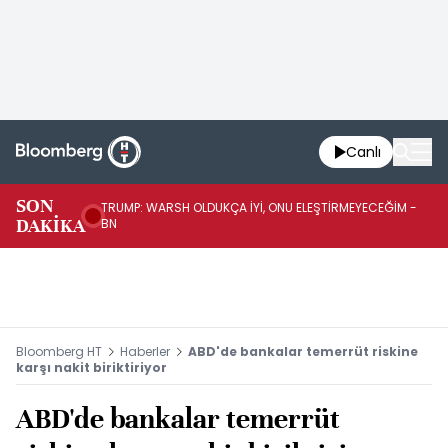
Canlı
SON
TRUMP: WARSH OLDUKÇA İYİ, ONU ELEŞTİRMEYECEĞİM -
TR
DAKİKA
BN
KA
Bloomberg HT
Haberler
ABD'de bankalar temerrüt riskine
karşı nakit biriktiriyor
ABD'de bankalar temerrüt