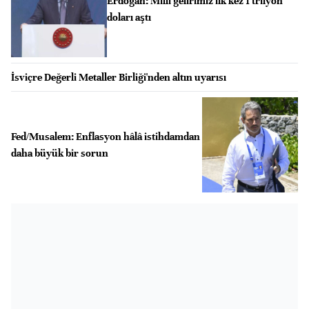
Erdoğan: Milli gelirimiz ilk kez 1 trilyon
doları aştı
İsviçre Değerli Metaller Birliği'nden altın uyarısı
Fed/Musalem: Enflasyon hâlâ istihdamdan
daha büyük bir sorun