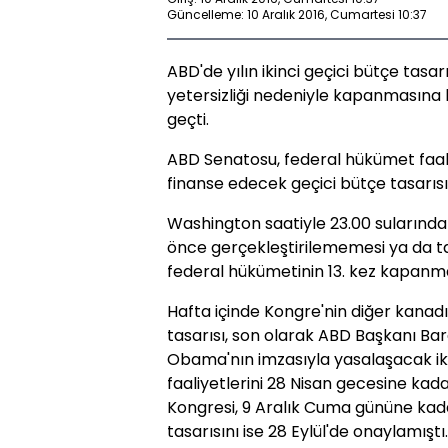
Güncelleme: 10 Aralık 2016, Cumartesi 10:37
ABD'de yılın ikinci geçici bütçe tasa
yetersizliği nedeniyle kapanmasına 
geçti.
ABD Senatosu, federal hükümet faali
finanse edecek geçici bütçe tasarısın
Washington saatiyle 23.00 sularında
önce gerçekleştirilememesi ya da t
federal hükümetinin 13. kez kapanm
Hafta içinde Kongre'nin diğer kanad
tasarısı, son olarak ABD Başkanı B
Obama'nın imzasıyla yasalaşacak ikin
faaliyetlerini 28 Nisan gecesine ka
Kongresi, 9 Aralık Cuma gününe kadar
tasarısını ise 28 Eylül'de onaylamıştı.