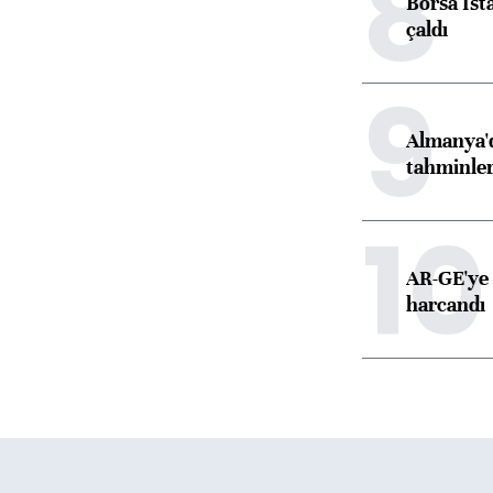
8
Borsa İst
çaldı
9
Almanya'd
tahminler
10
AR-GE'ye 
harcandı