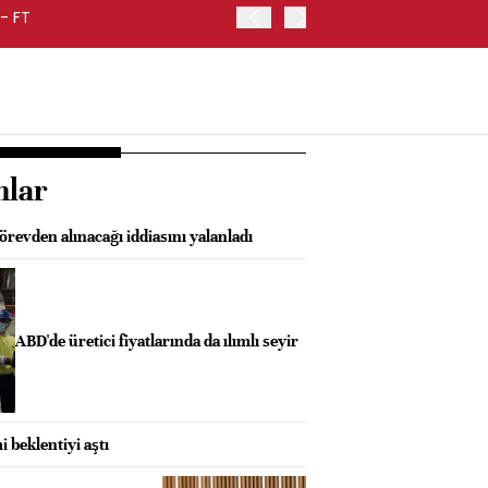
- FT
FED BAŞKANI WARSH, ENF
nlar
revden alınacağı iddiasını yalanladı
ABD'de üretici fiyatlarında da ılımlı seyir
 beklentiyi aştı