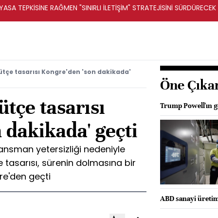
ASA TEPKİSİNE RAĞMEN "SINIRLI İLETİŞİM" STRATEJİSİNİ SÜRDÜRECEK 
ütçe tasarısı Kongre'den 'son dakikada'
Öne Çıka
ütçe tasarısı
Trump Powell'ın gö
 dakikada' geçti
ansman yetersizliği nedeniyle
tasarısı, sürenin dolmasına bir
re'den geçti
ABD sanayi üretimi