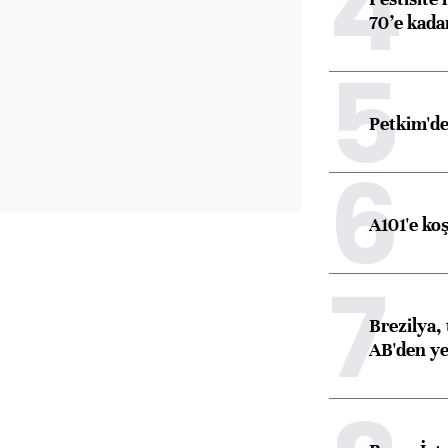
4
70’e kadar
5
Petkim'de
6
A101'e ko
7
Brezilya, 
AB'den yeş