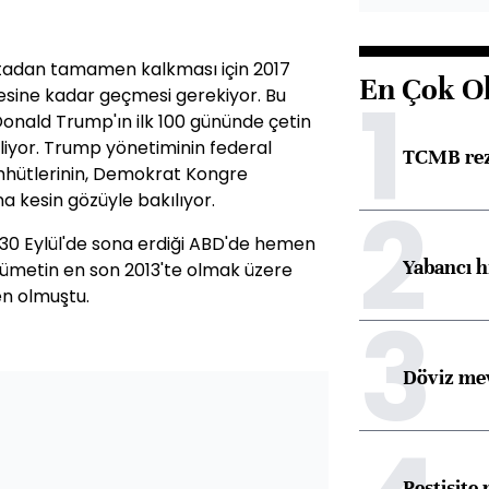
tadan tamamen kalkması için 2017
En Çok O
1
esine kadar geçmesi gerekiyor. Bu
Donald Trump'ın ilk 100 gününde çetin
liyor. Trump yönetiminin federal
TCMB reze
hhütlerinin, Demokrat Kongre
2
na kesin gözüyle bakılıyor.
p 30 Eylül'de sona erdiği ABD'de hemen
Yabancı h
kümetin en son 2013'te olmak üzere
n olmuştu.
3
Döviz mev
Pestisite