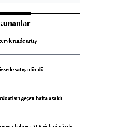
kunanlar
rvlerinde artış
issede satışa döndü
duatları geçen hafta azaldı
 maruz kalmak ALS riskini yüzde