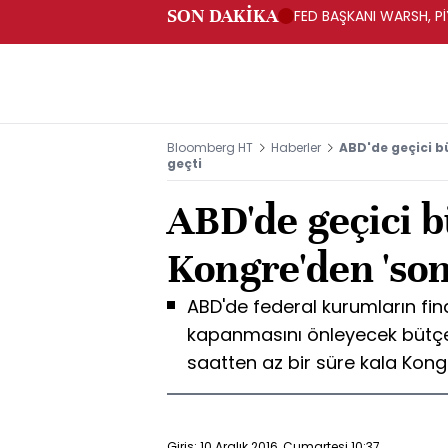
SON DAKİKA
FED BAŞKANI WARSH, PİY
Bloomberg HT
Haberler
ABD'de geçici b
geçti
ABD'de geçici b
Kongre'den 'son
ABD'de federal kurumların fin
kapanmasını önleyecek bütçe 
saatten az bir süre kala Kong
Giriş: 10 Aralık 2016, Cumartesi 10:37