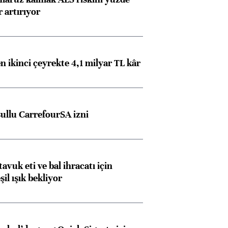
 artırıyor
n ikinci çeyrekte 4,1 milyar TL kâr
şullu CarrefourSA izni
tavuk eti ve bal ihracatı için
il ışık bekliyor