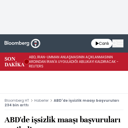
Canlı
ABD, İRAN-UMMAN ANLAŞMASININ AÇIKLANMASININ
AB
SON
ARDINDAN İRAN'A UYGULADIĞI ABLUKAYI KALDIRACAK -
GE
DAKİKA
REUTERS
UY
Bloomberg HT
Haberler
ABD'de işsizlik maaşı başvuruları
234 bin arttı
ABD'de işsizlik maaşı başvuruları