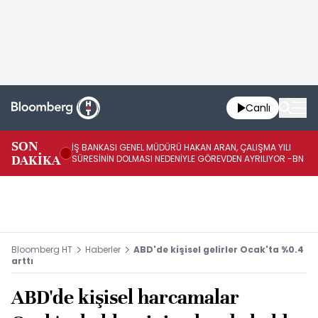
Canlı
SON
İŞ BANKASI GENEL MÜDÜRÜ HAKAN ARAN, ÇALIŞMA YILI
İŞ
DAKİKA
SÜRESİNİN DOLMASI NEDENİYLE GÖREVDEN AYRILIYOR -BN
AT
Bloomberg HT
Haberler
ABD'de kişisel gelirler Ocak'ta %0.4
arttı
ABD'de kişisel harcamalar