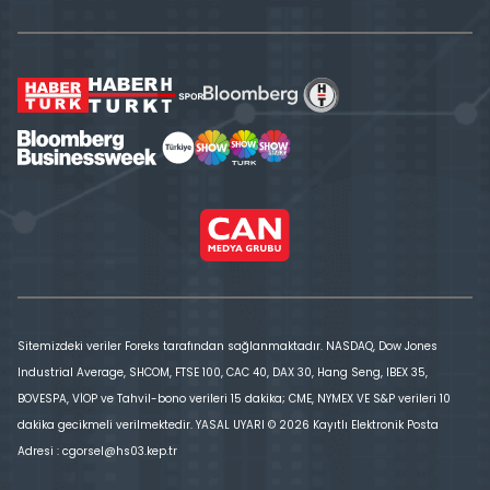
Sitemizdeki veriler Foreks tarafından sağlanmaktadır. NASDAQ, Dow Jones
Industrial Average, SHCOM, FTSE 100, CAC 40, DAX 30, Hang Seng, IBEX 35,
BOVESPA, VİOP ve Tahvil-bono verileri 15 dakika; CME, NYMEX VE S&P verileri 10
dakika gecikmeli verilmektedir. YASAL UYARI © 2026 Kayıtlı Elektronik Posta
Adresi : cgorsel@hs03.kep.tr