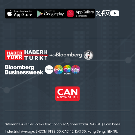
Sitemizdeki veriler Foreks tarafından sağlanmaktadır. NASDAQ, Dow Jones
Industrial Average, SHCOM, FTSE 100, CAC 40, DAX 30, Hang Seng, IBEX 35,