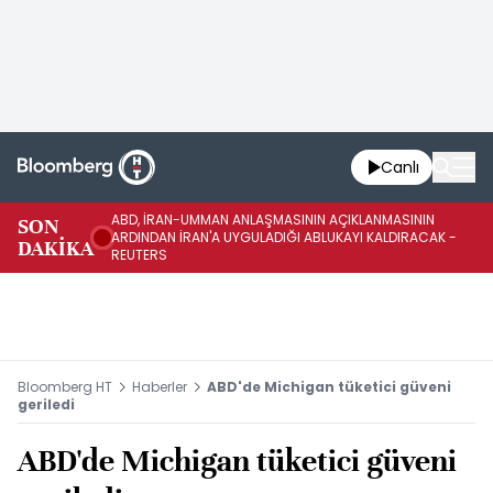
Canlı
ABD, İRAN-UMMAN ANLAŞMASININ AÇIKLANMASININ
AB
SON
ARDINDAN İRAN'A UYGULADIĞI ABLUKAYI KALDIRACAK -
GE
DAKİKA
REUTERS
UY
Bloomberg HT
Haberler
ABD'de Michigan tüketici güveni
geriledi
ABD'de Michigan tüketici güveni