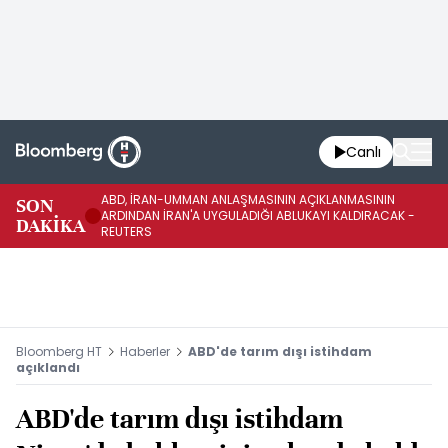
Canlı
ABD, İRAN-UMMAN ANLAŞMASININ AÇIKLANMASININ
AB
SON
ARDINDAN İRAN'A UYGULADIĞI ABLUKAYI KALDIRACAK -
GE
DAKİKA
REUTERS
UY
Bloomberg HT
Haberler
ABD'de tarım dışı istihdam
açıklandı
ABD'de tarım dışı istihdam