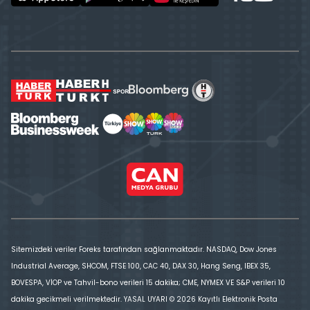
Sitemizdeki veriler Foreks tarafından sağlanmaktadır. NASDAQ, Dow Jones
Industrial Average, SHCOM, FTSE 100, CAC 40, DAX 30, Hang Seng, IBEX 35,
BOVESPA, VİOP ve Tahvil-bono verileri 15 dakika; CME, NYMEX VE S&P verileri 10
dakika gecikmeli verilmektedir. YASAL UYARI © 2026 Kayıtlı Elektronik Posta