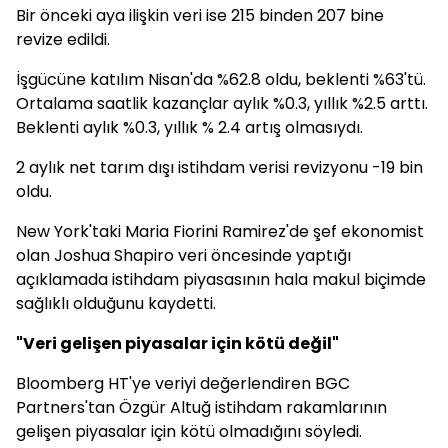
Bir önceki aya ilişkin veri ise 215 binden 207 bine
revize edildi.
İşgücüne katılım Nisan'da %62.8 oldu, beklenti %63'tü.
Ortalama saatlik kazançlar aylık %0.3, yıllık %2.5 arttı.
Beklenti aylık %0.3, yıllık % 2.4 artış olmasıydı.
2 aylık net tarım dışı istihdam verisi revizyonu -19 bin
oldu.
New York'taki Maria Fiorini Ramirez'de şef ekonomist
olan Joshua Shapiro veri öncesinde yaptığı
açıklamada istihdam piyasasının hala makul biçimde
sağlıklı olduğunu kaydetti.
"Veri gelişen piyasalar için kötü değil"
Bloomberg HT'ye veriyi değerlendiren BGC
Partners'tan Özgür Altuğ istihdam rakamlarının
gelişen piyasalar için kötü olmadığını söyledi.