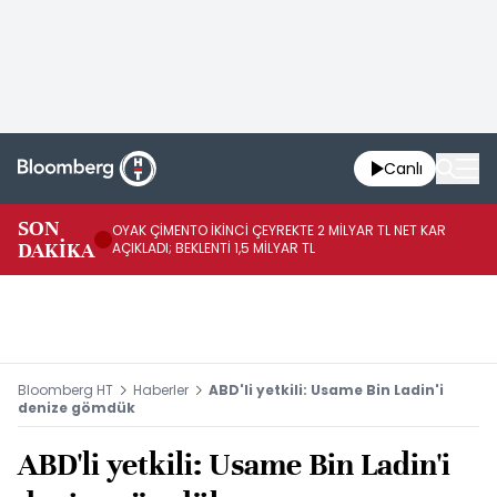
Canlı
İR
SON
OYAK ÇİMENTO İKİNCİ ÇEYREKTE 2 MİLYAR TL NET KAR
YÖ
DAKİKA
AÇIKLADI; BEKLENTİ 1,5 MİLYAR TL
OL
Bloomberg HT
Haberler
ABD'li yetkili: Usame Bin Ladin'i
denize gömdük
ABD'li yetkili: Usame Bin Ladin'i