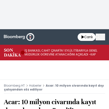
Canlı
SON
İŞ BANKASI, CAHİT ÇINAR'IN 1 EYLÜL İTİBARIYLA GENEL
İŞ
DAKİKA
MÜDÜRLÜK GÖREVİNE ATANACAĞINI AÇIKLADI -KAP
GÖ
Bloomberg HT
Haberler
Acar: 10 milyon civarında kayıt dışı
çalışandan söz ediliyor
Acar: 10 milyon civarında kayıt