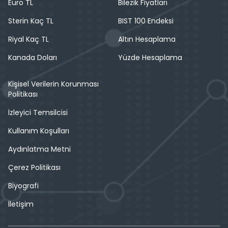
Euro TL
Bilezik Fiyatları
Sterin Kaç TL
BIST 100 Endeksi
Riyal Kaç TL
Altın Hesaplama
Kanada Doları
Yüzde Hesaplama
Kişisel Verilerin Korunması
Politikası
İzleyici Temsilcisi
Kullanım Koşulları
Aydınlatma Metni
Çerez Politikası
Biyografi
İletişim