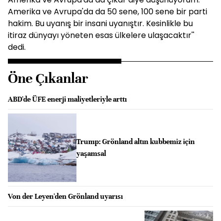
Amerika ve Avrupa'da da 50 sene, 100 sene bir parti
hakim. Bu uyanış bir insani uyanıştır. Kesinlikle bu
itiraz dünyayı yöneten esas ülkelere ulaşacaktır''
dedi.
Öne Çıkanlar
ABD'de ÜFE enerji maliyetleriyle arttı
Trump: Grönland altın kubbemiz için
yaşamsal
Von der Leyen'den Grönland uyarısı