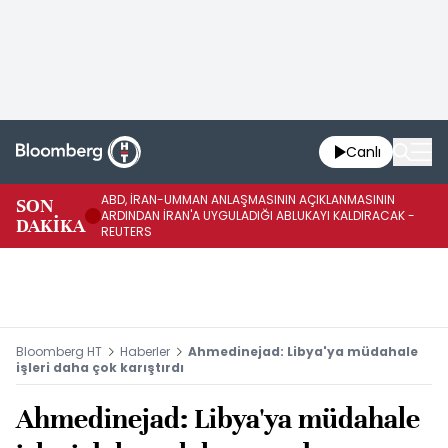
Canlı
ABD, İRAN-UMMAN ANLAŞMASININ AÇIKLANMASININ
AB
SON
ARDINDAN İRAN'A UYGULADIĞI ABLUKAYI KALDIRACAK -
GE
DAKİKA
REUTERS
UY
Bloomberg HT
Haberler
Ahmedinejad: Libya'ya müdahale
işleri daha çok karıştırdı
Ahmedinejad: Libya'ya müdahale