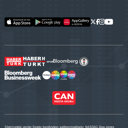
Sitemizdeki veriler Foreks tarafından sağlanmaktadır. NASDAQ, Dow Jones