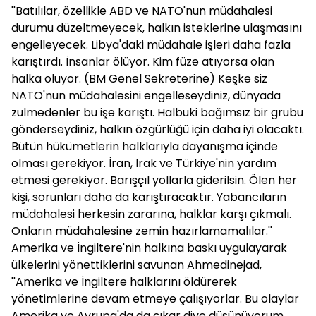
''Batılılar, özellikle ABD ve NATO'nun müdahalesi
durumu düzeltmeyecek, halkın isteklerine ulaşmasını
engelleyecek. Libya'daki müdahale işleri daha fazla
karıştırdı. İnsanlar ölüyor. Kim füze atıyorsa olan
halka oluyor. (BM Genel Sekreterine) Keşke siz
NATO'nun müdahalesini engelleseydiniz, dünyada
zulmedenler bu işe karıştı. Halbuki bağımsız bir grubu
gönderseydiniz, halkın özgürlüğü için daha iyi olacaktı.
Bütün hükümetlerin halklarıyla dayanışma içinde
olması gerekiyor. İran, Irak ve Türkiye'nin yardım
etmesi gerekiyor. Barışçıl yollarla giderilsin. Ölen her
kişi, sorunları daha da karıştıracaktır. Yabancıların
müdahalesi herkesin zararına, halklar karşı çıkmalı.
Onların müdahalesine zemin hazırlamamalılar.''
Amerika ve İngiltere'nin halkına baskı uygulayarak
ülkelerini yönettiklerini savunan Ahmedinejad,
''Amerika ve İngiltere halklarını öldürerek
yönetimlerine devam etmeye çalışıyorlar. Bu olaylar
Amerika ve Avrupa'da da çıkar diye düşünüyorum.