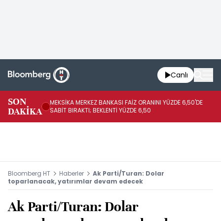
Canlı
SON
MEKSİKA MERKEZ BANKASI FAİZ ORANINI YÜZDE 6,50'DE
OY
DAKİKA
SABİT BIRAKTI; BEKLENTİ YÜZDE 6,50
AÇ
Bloomberg HT
Haberler
Ak Parti/Turan: Dolar
toparlanacak, yatırımlar devam edecek
Ak Parti/Turan: Dolar