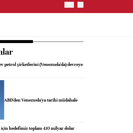
İRAN VE UMMAN, HÜRMÜZ 
OLUŞTURMAYI PLANLIYOR
nlar
 petrol şirketlerini (Venezuela'da) devreye
ABD'den Venezuela'ya tarihi müdahale
 için hedefimiz toplam 410 milyar dolar