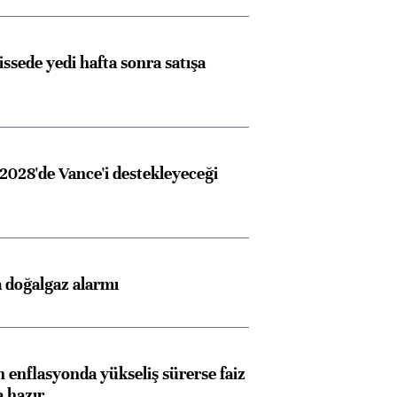
issede yedi hafta sonra satışa
2028'de Vance'i destekleyeceği
 doğalgaz alarmı
 enflasyonda yükseliş sürerse faiz
a hazır