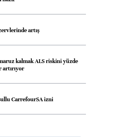
rvlerinde artış
 maruz kalmak ALS riskini yüzde
 artırıyor
şullu CarrefourSA izni