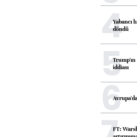
4
Yabancı h
döndü
5
Trump'ın 
iddiası
6
Avrupa'da
7
FT: Warsh
artırımın