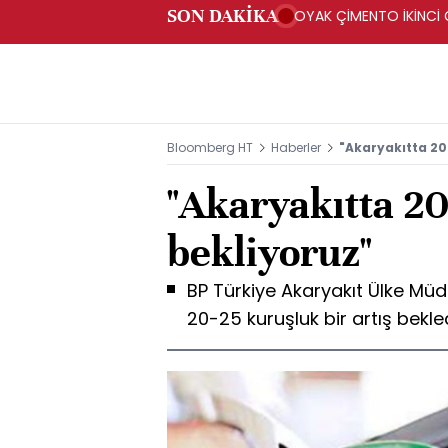
SON DAKİKA
OYAK ÇİMENTO İKİNCİ Ç
Bloomberg HT
Haberler
"Akaryakıtta 20
"Akaryakıtta 20
bekliyoruz"
BP Türkiye Akaryakıt Ülke Mü
20-25 kuruşluk bir artış bekled