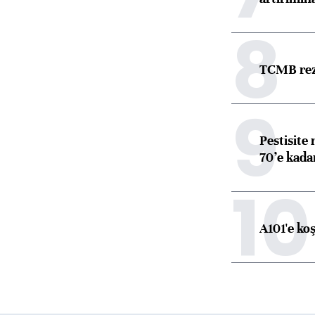
8
TCMB reze
9
Pestisite
70’e kadar
10
A101'e ko