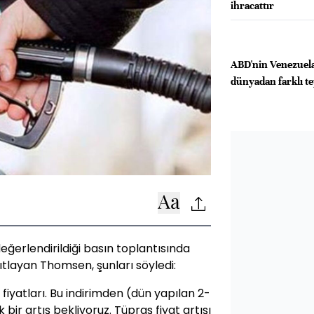
ihracattır
ABD'nin Venezuela'
dünyadan farklı te
ğerlendirildiği basın toplantısında
anıtlayan Thomsen, şunları söyledi:
 fiyatları. Bu indirimden (dün yapılan 2-
bir artış bekliyoruz. Tüpraş fiyat artışı