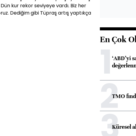
Dün kur rekor seviyeye vardı. Biz her
oruz. Dediğim gibi Tüpraş artış yaptıkça
En Çok O
1
‘ABD’yi s
değerlen
2
TMO fındık
3
Küresel a