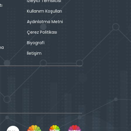
İzleyici Temsilcisi
tı
Kullanım Koşulları
Aydınlatma Metni
Çerez Politikası
Biyografi
ma
İletişim