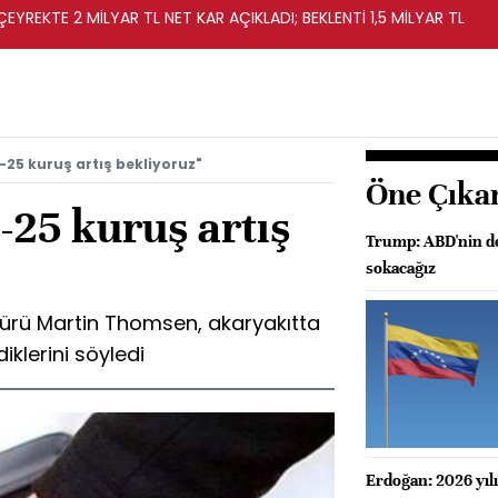
EYREKTE 2 MİLYAR TL NET KAR AÇIKLADI; BEKLENTİ 1,5 MİLYAR TL
-25 kuruş artış bekliyoruz"
Öne Çıka
-25 kuruş artış
Trump: ABD'nin dev
sokacağız
dürü Martin Thomsen, akaryakıtta
iklerini söyledi
Erdoğan: 2026 yılı