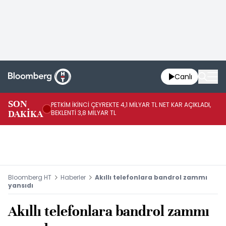
Canlı
SON
PETKİM İKİNCİ ÇEYREKTE 4,1 MİLYAR TL NET KAR AÇIKLADI,
İR
DAKİKA
BEKLENTİ 3,8 MİLYAR TL
UY
Bloomberg HT
Haberler
Akıllı telefonlara bandrol zammı
yansıdı
Akıllı telefonlara bandrol zammı