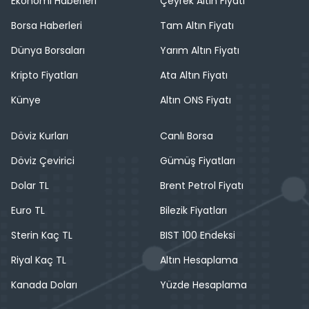
Ekonomi Haberleri
Çeyrek Altın Fiyatı
Borsa Haberleri
Tam Altın Fiyatı
Dünya Borsaları
Yarım Altın Fiyatı
Kripto Fiyatları
Ata Altın Fiyatı
Künye
Altın ONS Fiyatı
Döviz Kurları
Canlı Borsa
Döviz Çevirici
Gümüş Fiyatları
Dolar TL
Brent Petrol Fiyatı
Euro TL
Bilezik Fiyatları
Sterin Kaç TL
BIST 100 Endeksi
Riyal Kaç TL
Altın Hesaplama
Kanada Doları
Yüzde Hesaplama