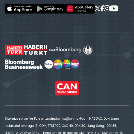
Sitemizdeki veriler Foreks tarafından sağlanmaktadır. NASDAQ, Dow Jones
Industrial Average, SHCOM, FTSE 100, CAC 40, DAX 30, Hang Seng, IBEX 35,
BOVESPA, VİOP ve Tahvil-bono verileri 15 dakika; CME, NYMEX VE S&P verileri 10