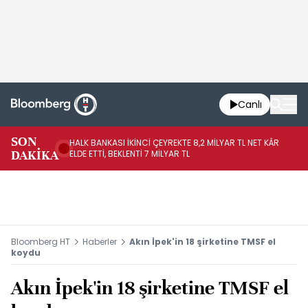
Canlı
SON
HALK BANKASI İKİNCİ ÇEYREKTE 8,2 MİLYAR TL NET KÂR
İŞ
DAKİKA
ELDE ETTİ, BEKLENTİ 7 MİLYAR TL
MÜ
Bloomberg HT
Haberler
Akın İpek'in 18 şirketine TMSF el
koydu
Akın İpek'in 18 şirketine TMSF el