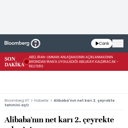
Canlı
ABD, İRAN-UMMAN ANLAŞMASININ AÇIKLANMASININ
AB
SON
ARDINDAN İRAN'A UYGULADIĞI ABLUKAYI KALDIRACAK -
GE
DAKİKA
REUTERS
UY
Bloomberg HT
Haberler
Alibaba'nın net karı 2. çeyrekte
tahmini aştı
Alibaba'nın net karı 2. çeyrekte