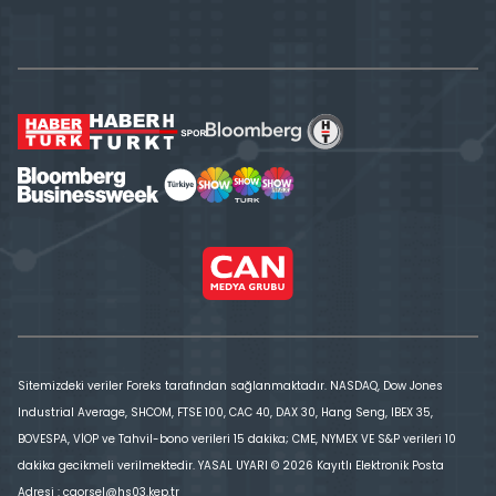
Sitemizdeki veriler Foreks tarafından sağlanmaktadır. NASDAQ, Dow Jones
Industrial Average, SHCOM, FTSE 100, CAC 40, DAX 30, Hang Seng, IBEX 35,
BOVESPA, VİOP ve Tahvil-bono verileri 15 dakika; CME, NYMEX VE S&P verileri 10
dakika gecikmeli verilmektedir. YASAL UYARI © 2026 Kayıtlı Elektronik Posta
Adresi : cgorsel@hs03.kep.tr