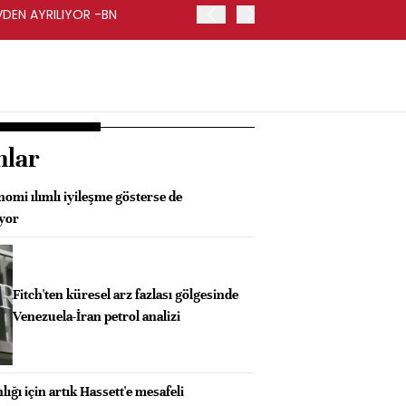
VDEN AYRILIYOR -BN
İŞ BANKASI GENEL MÜDÜR
nlar
omi ılımlı iyileşme gösterse de
üyor
Fitch'ten küresel arz fazlası gölgesinde
Venezuela-İran petrol analizi
ığı için artık Hassett'e mesafeli