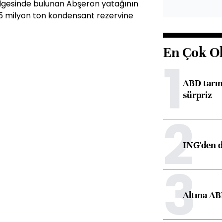
ölgesinde bulunan Abşeron yatağının
5 milyon ton kondensant rezervine
En Çok O
1
ABD tarım
sürpriz
2
ING'den d
3
Altına AB