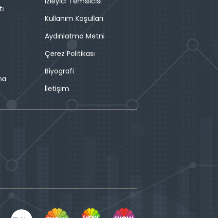
İzleyici Temsilcisi
tı
Kullanım Koşulları
Aydınlatma Metni
Çerez Politikası
Biyografi
ma
İletişim