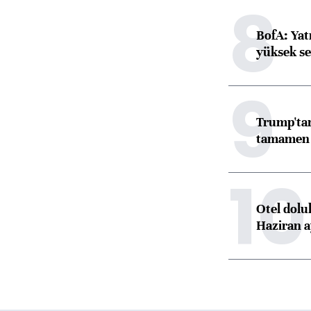
8
BofA: Yatı
yüksek se
9
Trump'tan
tamamen o
10
Otel dolu
Haziran a