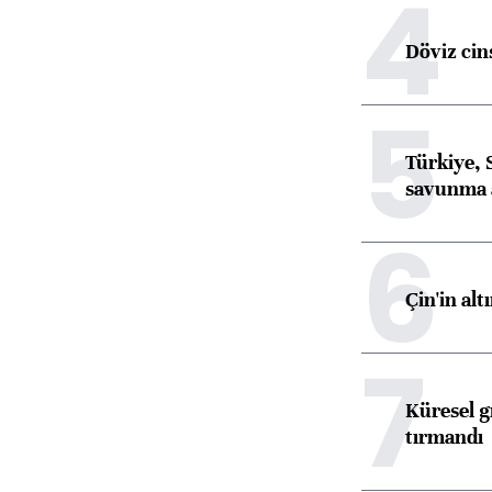
4
Döviz cins
5
Türkiye, 
savunma 
6
Çin'in alt
7
Küresel gı
tırmandı