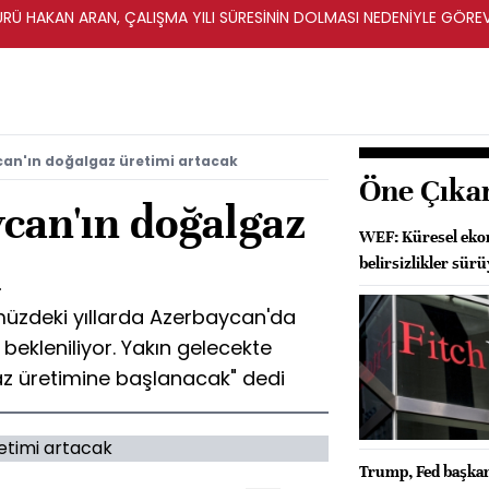
ÜRÜ HAKAN ARAN, ÇALIŞMA YILI SÜRESİNİN DOLMASI NEDENİYLE GÖRE
can'ın doğalgaz üretimi artacak
Öne Çıka
can'ın doğalgaz
WEF: Küresel ekon
k
belirsizlikler sür
üzdeki yıllarda Azerbaycan'da
bekleniliyor. Yakın gelecekte
 üretimine başlanacak" dedi
Trump, Fed başkanl