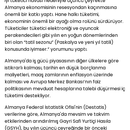
iyi tüketici havası nedeniyle üçüncü çeyrekte
Almanya ekonomisinin resesyondan kaçınmasına
önemli bir katkı yaptı. Hane halkı tüketimi,
ekonominin önemli bir ayağı olma rolünü sürdürüyor.
Tüketiciler tüketici elektroniği ve oyuncak
perakendecileri gibi yılın en yoğun dönemlerinden
biri olan “tatil sezonu” (Paskalya ve yeni yıl tatili)
konusunda iyimser.” yorumunu yaptı.
Almanya'da iş gücü piyasasının diğer ülkelere göre
istikrarlı kalması, tarihin en düşük borçlanma
maliyetleri, maaş zamlarının enflasyon üzerinde
kalması ve Avrupa Merkez Bankası’nın faiz
politikasının mevduat hesaplarına talebi düşürmesi iç
tüketimi destekliyor.
Almanya Federal İstatistik Ofisi'nin (Destatis)
verilerine göre, Almanya'da mevsim ve takvim
etkilerinden arındırılmış Gayri Safi Yurtiçi Hasıla
(GSYH), bu yılın üçüncü çeyreğinde bir önceki