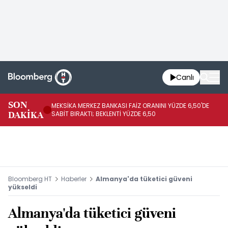
Canlı
SON
MEKSİKA MERKEZ BANKASI FAİZ ORANINI YÜZDE 6,50'DE
OY
DAKİKA
SABİT BIRAKTI; BEKLENTİ YÜZDE 6,50
AÇ
Bloomberg HT
Haberler
Almanya'da tüketici güveni
yükseldi
Almanya'da tüketici güveni