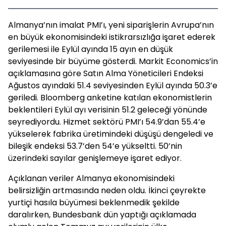
Almanya’nın imalat PMI’ı, yeni siparişlerin Avrupa’nın
en büyük ekonomisindeki istikrarsızlığa işaret ederek
gerilemesi ile Eylül ayında 15 ayın en düşük
seviyesinde bir büyüme gösterdi. Markit Economics’in
açıklamasına göre Satın Alma Yöneticileri Endeksi
Ağustos ayındaki 51.4 seviyesinden Eylül ayında 50.3’e
geriledi. Bloomberg anketine katılan ekonomistlerin
beklentileri Eylül ayı verisinin 51.2 geleceği yönünde
seyrediyordu. Hizmet sektörü PMI’ı 54.9’dan 55.4’e
yükselerek fabrika üretimindeki düşüşü dengeledi ve
bileşik endeksi 53.7’den 54’e yükseltti. 50’nin
üzerindeki sayılar genişlemeye işaret ediyor.
Açıklanan veriler Almanya ekonomisindeki
belirsizliğin artmasında neden oldu. İkinci çeyrekte
yurtiçi hasıla büyümesi beklenmedik şekilde
daralırken, Bundesbank dün yaptığı açıklamada