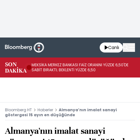
Canlı
SON
MEKSİKA MERKEZ BANKASI FAİZ ORANINI YÜZDE 6,50'DE
OY
DAKİKA
SABİT BIRAKTI; BEKLENTİ YÜZDE 6,50
AÇ
Bloomberg HT
Haberler
Almanya’nın imalat sanayi
göstergesi 15 ayın en düşüğünde
Almanya'nın imalat sanayi