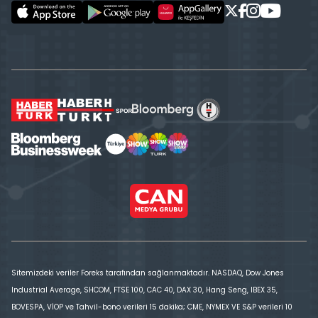
Sitemizdeki veriler Foreks tarafından sağlanmaktadır. NASDAQ, Dow Jones
Industrial Average, SHCOM, FTSE 100, CAC 40, DAX 30, Hang Seng, IBEX 35,
BOVESPA, VİOP ve Tahvil-bono verileri 15 dakika; CME, NYMEX VE S&P verileri 10