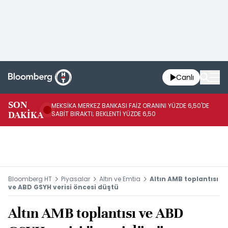
Canlı
SON
MEKSİKA MERKEZ BANKASI FAİZ ORANINI YÜZDE 6,50'DE
OY
DAKİKA
SABİT BIRAKTI; BEKLENTİ YÜZDE 6,50
AÇ
Bloomberg HT
Piyasalar
Altın ve Emtia
Altın AMB toplantısı
ve ABD GSYH verisi öncesi düştü
Altın AMB toplantısı ve ABD