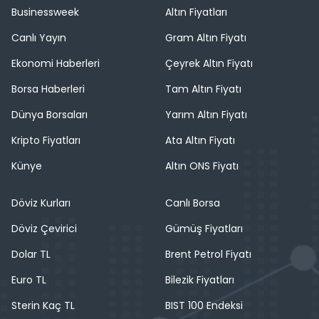
Businessweek
Altın Fiyatları
Canlı Yayın
Gram Altın Fiyatı
Ekonomi Haberleri
Çeyrek Altın Fiyatı
Borsa Haberleri
Tam Altın Fiyatı
Dünya Borsaları
Yarım Altın Fiyatı
Kripto Fiyatları
Ata Altın Fiyatı
Künye
Altın ONS Fiyatı
Döviz Kurları
Canlı Borsa
Döviz Çevirici
Gümüş Fiyatları
Dolar TL
Brent Petrol Fiyatı
Euro TL
Bilezik Fiyatları
Sterin Kaç TL
BIST 100 Endeksi