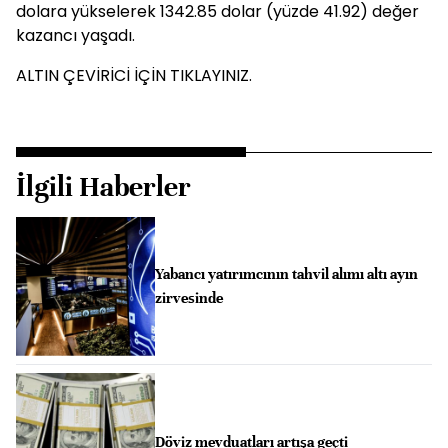
dolara yükselerek 1342.85 dolar (yüzde 41.92) değer
kazancı yaşadı.
ALTIN ÇEVİRİCİ İÇİN TIKLAYINIZ.
İlgili Haberler
Yabancı yatırımcının tahvil alımı altı ayın
zirvesinde
Döviz mevduatları artışa geçti