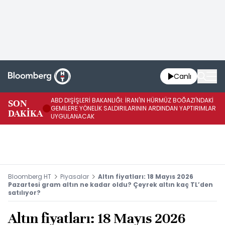
Canlı
ABD DIŞİŞLERİ BAKANLIĞI: İRAN'IN HÜRMÜZ BOĞAZI'NDAKİ
SON
İR
GEMİLERE YÖNELİK SALDIRILARININ ARDINDAN YAPTIRIMLAR
DAKİKA
İL
UYGULANACAK
Bloomberg HT
Piyasalar
Altın fiyatları: 18 Mayıs 2026
Pazartesi gram altın ne kadar oldu? Çeyrek altın kaç TL’den
satılıyor?
Altın fiyatları: 18 Mayıs 2026