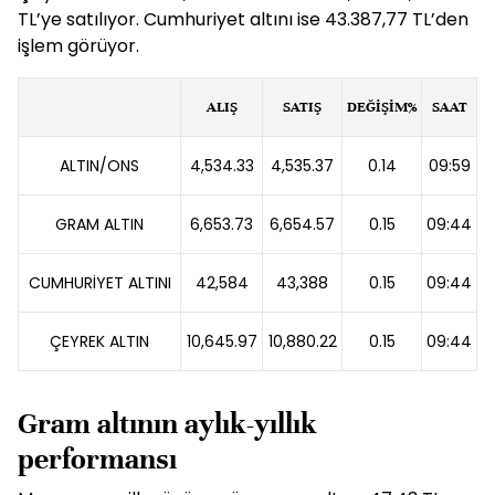
TL’ye satılıyor. Cumhuriyet altını ise 43.387,77 TL’den
işlem görüyor.
ALIŞ
SATIŞ
DEĞİŞİM%
SAAT
ALTIN/ONS
4,534.33
4,535.37
0.14
09:59
GRAM ALTIN
6,653.73
6,654.57
0.15
09:44
CUMHURİYET ALTINI
42,584
43,388
0.15
09:44
ÇEYREK ALTIN
10,645.97
10,880.22
0.15
09:44
Gram altının aylık-yıllık
performansı