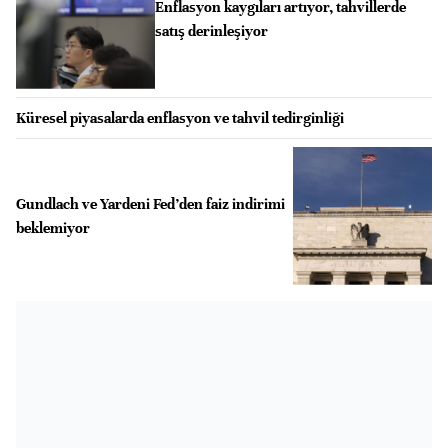
Enflasyon kaygıları artıyor, tahvillerde
satış derinleşiyor
Küresel piyasalarda enflasyon ve tahvil tedirginliği
Gundlach ve Yardeni Fed’den faiz indirimi
beklemiyor