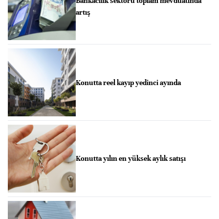
Bankacılık sektörü toplam mevduatında
artış
Konutta reel kayıp yedinci ayında
Konutta yılın en yüksek aylık satışı