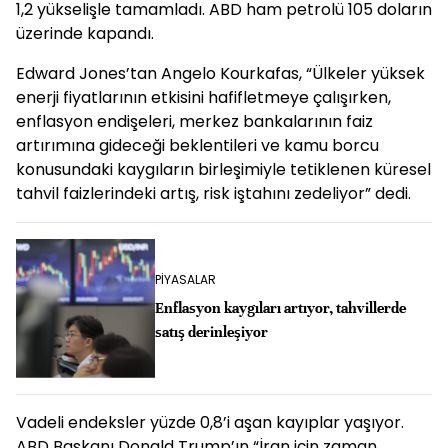
1,2 yükselişle tamamladı. ABD ham petrolü 105 doların
üzerinde kapandı.
Edward Jones’tan Angelo Kourkafas, “Ülkeler yüksek
enerji fiyatlarının etkisini hafifletmeye çalışırken,
enflasyon endişeleri, merkez bankalarının faiz
artırımına gideceği beklentileri ve kamu borcu
konusundaki kaygıların birleşimiyle tetiklenen küresel
tahvil faizlerindeki artış, risk iştahını zedeliyor” dedi.
PİYASALAR
Enflasyon kaygıları artıyor, tahvillerde
satış derinleşiyor
Vadeli endeksler yüzde 0,8’i aşan kayıplar yaşıyor.
ABD Başkanı Donald Trump’ın “İran için zaman