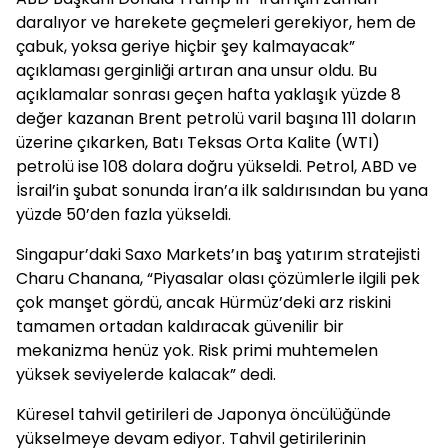
daralıyor ve harekete geçmeleri gerekiyor, hem de
çabuk, yoksa geriye hiçbir şey kalmayacak”
açıklaması gerginliği artıran ana unsur oldu. Bu
açıklamalar sonrası geçen hafta yaklaşık yüzde 8
değer kazanan Brent petrolü varil başına 111 doların
üzerine çıkarken, Batı Teksas Orta Kalite (WTI)
petrolü ise 108 dolara doğru yükseldi. Petrol, ABD ve
İsrail’in şubat sonunda İran’a ilk saldırısından bu yana
yüzde 50’den fazla yükseldi.
Singapur’daki Saxo Markets’ın baş yatırım stratejisti
Charu Chanana, “Piyasalar olası çözümlerle ilgili pek
çok manşet gördü, ancak Hürmüz’deki arz riskini
tamamen ortadan kaldıracak güvenilir bir
mekanizma henüz yok. Risk primi muhtemelen
yüksek seviyelerde kalacak” dedi.
Küresel tahvil getirileri de Japonya öncülüğünde
yükselmeye devam ediyor. Tahvil getirilerinin