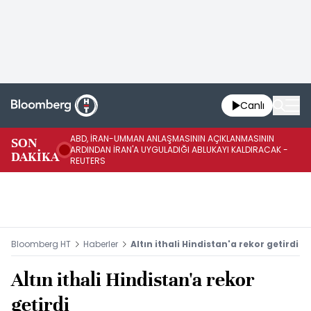
Canlı
ABD, İRAN-UMMAN ANLAŞMASININ AÇIKLANMASININ
AB
SON
ARDINDAN İRAN'A UYGULADIĞI ABLUKAYI KALDIRACAK -
GE
DAKİKA
REUTERS
UY
Bloomberg HT
Haberler
Altın ithali Hindistan'a rekor getirdi
Altın ithali Hindistan'a rekor
getirdi