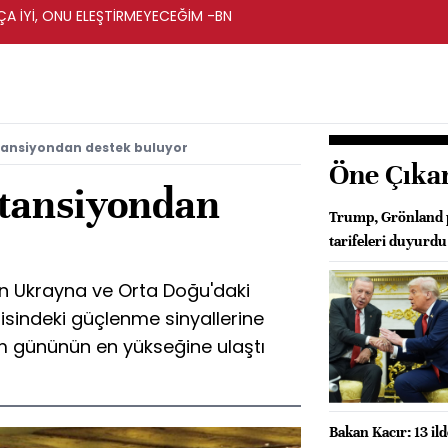
A İYİ, ONU ELEŞTİRMEYECEĞİM -BN
k tansiyondan destek buluyor
Öne Çıka
k tansiyondan
Trump, Grönland p
tarifeleri duyurdu
rın Ukrayna ve Orta Doğu'daki
sindeki güçlenme sinyallerine
lem gününün en yükseğine ulaştı
Bakan Kacır: 13 ild