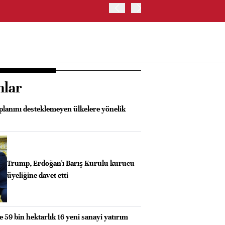
TRUMP: FAİZ ARTIRIMI 
nlar
lanını desteklemeyen ülkelere yönelik
Trump, Erdoğan'ı Barış Kurulu kurucu
üyeliğine davet etti
e 59 bin hektarlık 16 yeni sanayi yatırım