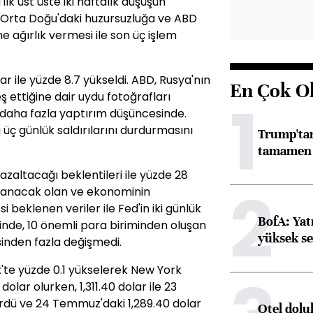
ilk üst üste iki haftalık düşüşün
e Orta Doğu'daki huzursuzluğa ve ABD
 ağırlık vermesi ile son üç işlem
lar ile yüzde 8.7 yükseldi. ABD, Rusya'nın
En Çok O
 ettiğine dair uydu fotoğrafları
1
daha fazla yaptırım düşüncesinde.
i üç günlük saldırılarını durdurmasını
Trump'tan
tamamen o
i azaltacağı beklentileri ile yüzde 28
2
ıklanacak olan ve ekonominin
 beklenen veriler ile Fed'in iki günlük
BofA: Yatı
inde, 10 önemli para biriminden oluşan
yüksek se
sinden fazla değişmedi.
x'te yüzde 0.1 yükselerek New York
dolar olurken, 1,311.40 dolar ile 23
dü ve 24 Temmuz'daki 1,289.40 dolar
Otel dolu