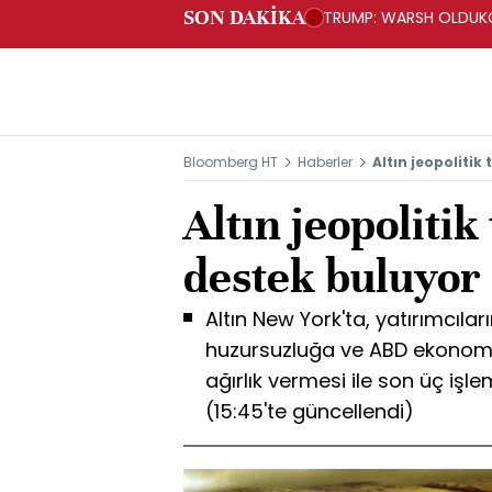
SON DAKİKA
TRUMP: WARSH OLDUKÇ
Bloomberg HT
Haberler
Altın jeopoliti
Altın jeopoliti
destek buluyor
Altın New York'ta, yatırımcıla
huzursuzluğa ve ABD ekonomi
ağırlık vermesi ile son üç iş
(15:45'te güncellendi)