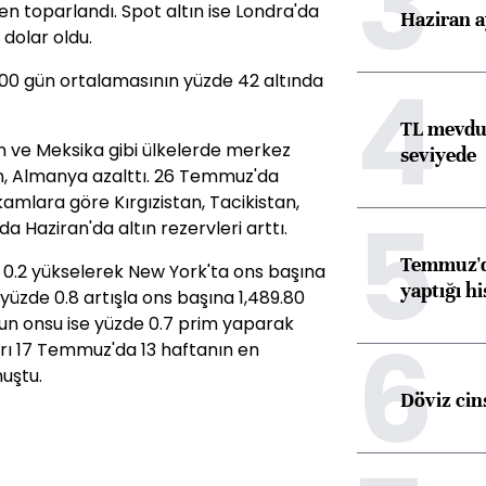
3
n toparlandı. Spot altın ise Londra'da
Haziran a
 dolar oldu.
4
00 gün ortalamasının yüzde 42 altında
TL mevdua
an ve Meksika gibi ülkelerde merkez
seviyede
ken, Almanya azalttı. 26 Temmuz'da
amlara göre Kırgızistan, Tacikistan,
5
a Haziran'da altın rezervleri arttı.
Temmuz'da
e 0.2 yükselerek New York'ta ons başına
yaptığı hi
 yüzde 0.8 artışla ons başına 1,489.80
mun onsu ise yüzde 0.7 prim yaparak
6
rı 17 Temmuz'da 13 haftanın en
uştu.
Döviz cins