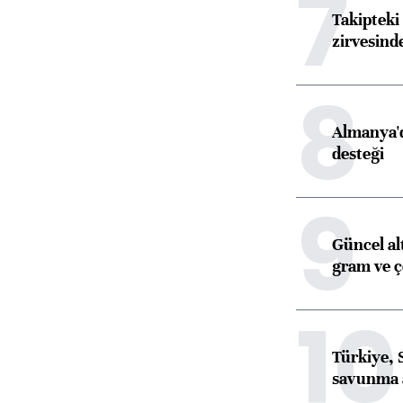
7
Takipteki 
zirvesind
8
Almanya'd
desteği
9
Güncel al
gram ve ç
10
Türkiye, 
savunma 