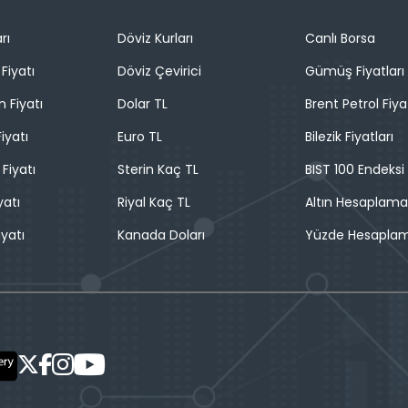
rı
Döviz Kurları
Canlı Borsa
Fiyatı
Döviz Çevirici
Gümüş Fiyatları
n Fiyatı
Dolar TL
Brent Petrol Fiya
iyatı
Euro TL
Bilezik Fiyatları
 Fiyatı
Sterin Kaç TL
BIST 100 Endeksi
yatı
Riyal Kaç TL
Altın Hesaplama
iyatı
Kanada Doları
Yüzde Hesapla