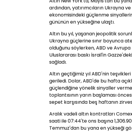
Altın New York'ta, Mayıs'tan bu yana 
ardından, yatırımcıların Ukrayna v
ekonomisindeki güçlenme sinyallerine
gününün en yükseğine ulaştı.
Altın bu yıl, yaşanan jeopolitik sorun
Ukrayna güçlerine sınır boyunca ateş
olduğunu söylerken, ABD ve Avrupa 
Uluslararası baskı İsrail'in Gazze'dek
sağladı.
Altın geçtiğimiz yıl ABD'nin teşvikler
geriledi. Dolar, ABD'de bu hafta aç
güçlendiğine yönelik sinyaller vermesi
toplantısının yarın başlaması önces
sepet karşısında beş haftanın zirve
Aralık vadeli altın kontratları Come
saati ile 07:44'te ons başına 1,306.90 
Temmuz'dan bu yana en yükseği gör