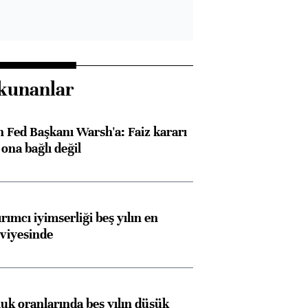
kunanlar
 Fed Başkanı Warsh'a: Faiz kararı
na bağlı değil
rımcı iyimserliği beş yılın en
viyesinde
luk oranlarında beş yılın düşük