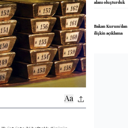
alanı oluşturduk
Bakan Kurum'dan fa
ilişkin açıklama