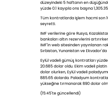
düzeyindeki 5 haftanın en düşüğünde
yüzde 0.1 kayıpla ons başına 1,305.35
Tüm kontratlarda işlem hacmi son 1
seyretti.
IMF verilerine göre Rusya, Kazakist
bankaları altın rezervlerini artırır
IMF'in web sitesinden yayınlanan rak
Sırbistan, Yunanistan ve Ekvador'da d
Eylül vadeli gümüş kontratları yüzd
20.685 dolar oldu. Ekim vadeli platin
dolar olurken, Eylül vadeli paladyu
885.65 dolarda. Paladyum kontratla
yükseğine tırmanarak 890 dolar olm
(15:45'te güncellendi)