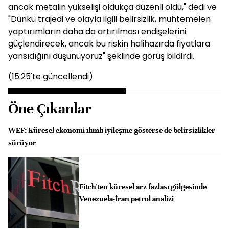
ancak metalin yükselişi oldukça düzenli oldu," dedi ve
"Dünkü trajedi ve olayla ilgili belirsizlik, muhtemelen
yaptırımların daha da artırılması endişelerini
güçlendirecek, ancak bu riskin halihazırda fiyatlara
yansıdığını düşünüyoruz" şeklinde görüş bildirdi.
(15:25'te güncellendi)
Öne Çıkanlar
WEF: Küresel ekonomi ılımlı iyileşme gösterse de belirsizlikler
sürüyor
Fitch'ten küresel arz fazlası gölgesinde
Venezuela-İran petrol analizi