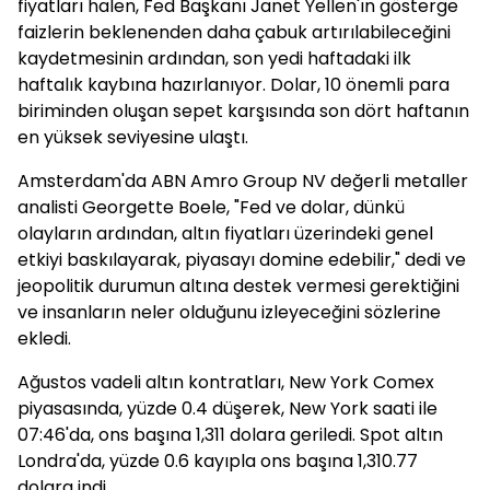
fiyatları halen, Fed Başkanı Janet Yellen'ın gösterge
faizlerin beklenenden daha çabuk artırılabileceğini
kaydetmesinin ardından, son yedi haftadaki ilk
haftalık kaybına hazırlanıyor. Dolar, 10 önemli para
biriminden oluşan sepet karşısında son dört haftanın
en yüksek seviyesine ulaştı.
Amsterdam'da ABN Amro Group NV değerli metaller
analisti Georgette Boele, "Fed ve dolar, dünkü
olayların ardından, altın fiyatları üzerindeki genel
etkiyi baskılayarak, piyasayı domine edebilir," dedi ve
jeopolitik durumun altına destek vermesi gerektiğini
ve insanların neler olduğunu izleyeceğini sözlerine
ekledi.
Ağustos vadeli altın kontratları, New York Comex
piyasasında, yüzde 0.4 düşerek, New York saati ile
07:46'da, ons başına 1,311 dolara geriledi. Spot altın
Londra'da, yüzde 0.6 kayıpla ons başına 1,310.77
dolara indi.