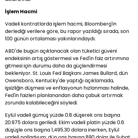
İşlem Hacmi
Vadeli kontratlarda işlem hacmi, Bloomberg'in
derlediği verilere göre, bu rapor yazıldığı sırada, son
100 günün ortalaması yakınlarındaydı.
ABD'de bugün açıklanacak olan tüketici güveni
endeksinin artış göstermesi ve Fed'in faiz artırımına
gitmesi için durumu daha da güçlendirmesi
bekleniyor. St. Louis Fed Başkanı James Bullard, dün
Owensboro, Kentucky'de yaptığı açıklamada,
işsizliğin düşmesi ve enflasyonun hızlanması halinde,
Fed'in faizleri planlanandan daha çabuk artırmak
zorunda kalabileceğini söyledi.
Eylül vadeli gümüş yüzde 0.8 düşerek ons başına
20.975 dolara geriledi. Ekim vadeli platin yüzde 0.6
düşüşle ons başına 1,495.30 dolara inerken, Eylül
vadeli palladyum, dün ons başına 890 dolar ile Şubat