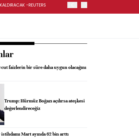
 KALDIRACAK -REUTERS
ABD DIŞİŞLERİ BAKANLIĞI
UYGULANACAK
nlar
ut faizlerin bir süre daha uygun olacağını
Trump: Hürmüz Boğazı açılırsa ateşkesi
değerlendireceğiz
 istihdamı Mart ayında 62 bin arttı