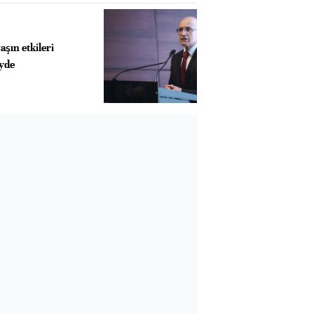
şın etkileri
eyde