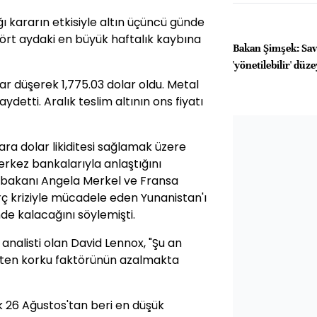
ı kararın etkisiyle altın üçüncü günde
dört aydaki en büyük haftalık kaybına
Bakan Şimşek: Sava
'yönetilebilir' düz
dar düşerek 1,775.03 dolar oldu. Metal
detti. Aralık teslim altının ons fiyatı
ra dolar likiditesi sağlamak üzere
erkez bankalarıyla anlaştığını
şbakanı Angela Merkel ve Fransa
 kriziyle mücadele eden Yunanistan'ı
de kalacağını söylemişti.
nalisti olan David Lennox, "Şu an
elten korku faktörünün azalmakta
ek 26 Ağustos'tan beri en düşük