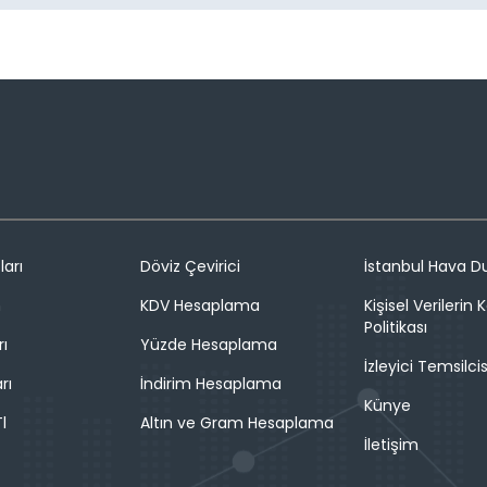
ları
Döviz Çevirici
İstanbul Hava 
n
KDV Hesaplama
Kişisel Verilerin
Politikası
rı
Yüzde Hesaplama
İzleyici Temsilcis
rı
İndirim Hesaplama
Künye
l
Altın ve Gram Hesaplama
İletişim