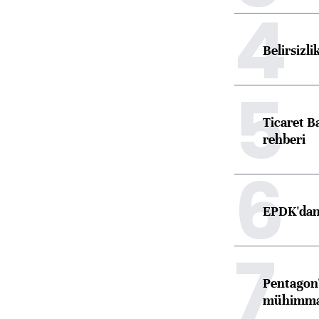
4
Belirsizli
5
Ticaret B
rehberi
6
EPDK'dan 
7
Pentagon'
mühimmat 