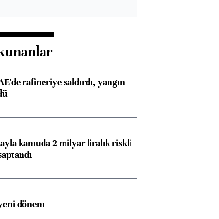
kunanlar
AE'de rafineriye saldırdı, yangın
dü
Almanya, Commerzbank
Ba
konusunda Unicredit ile
me
görüşmelere hazırlanıyor
ayla kamuda 2 milyar liralık riskli
saptandı
ngıçları
 yeni dönem