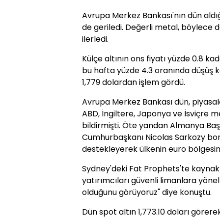
Avrupa Merkez Bankası'nın dün aldığ
de geriledi. Değerli metal, böylece 
ilerledi.
Külçe altının ons fiyatı yüzde 0.8 ka
bu hafta yüzde 4.3 oranında düşüş kay
1,779 dolardan işlem gördü.
Avrupa Merkez Bankası dün, piyasala
ABD, İngiltere, Japonya ve İsviçre m
bildirmişti. Öte yandan Almanya Ba
Cumhurbaşkanı Nicolas Sarkozy borç
destekleyerek ülkenin euro bölgesin
Sydney'deki Fat Prophets'te kaynak a
yatırımcıları güvenli limanlara yön
olduğunu görüyoruz" diye konuştu.
Dün spot altın 1,773.10 doları görer