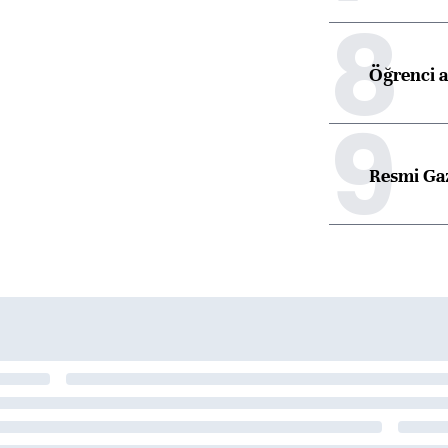
8
Öğrenci a
9
Resmi Ga