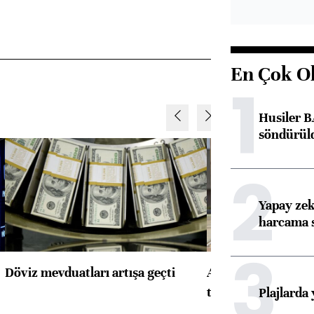
En Çok O
1
Husiler B
söndürül
2
Yapay zek
harcama 
3
Döviz mevduatları artışa geçti
ABD'de konut başla
toparlandı
Plajlarda