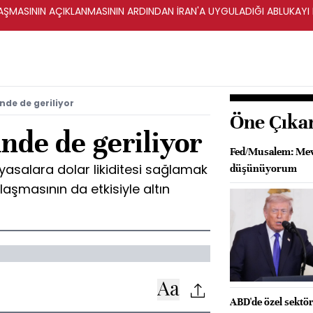
ŞMASININ AÇIKLANMASININ ARDINDAN İRAN'A UYGULADIĞI ABLUKAYI
nde de geriliyor
Öne Çıka
nde de geriliyor
Fed/Musalem: Mevc
yasalara dolar likiditesi sağlamak
düşünüyorum
aşmasının da etkisiyle altın
ABD'de özel sektör