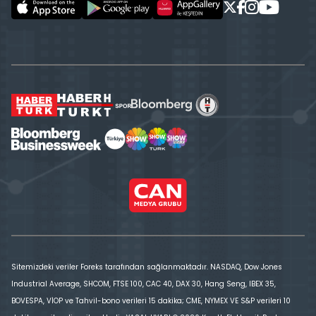
Sitemizdeki veriler Foreks tarafından sağlanmaktadır. NASDAQ, Dow Jones
Industrial Average, SHCOM, FTSE 100, CAC 40, DAX 30, Hang Seng, IBEX 35,
BOVESPA, VİOP ve Tahvil-bono verileri 15 dakika; CME, NYMEX VE S&P verileri 10