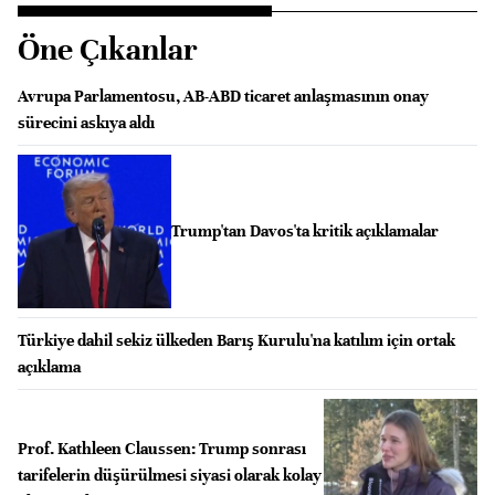
Öne Çıkanlar
Avrupa Parlamentosu, AB-ABD ticaret anlaşmasının onay
sürecini askıya aldı
Trump'tan Davos'ta kritik açıklamalar
Türkiye dahil sekiz ülkeden Barış Kurulu'na katılım için ortak
açıklama
Prof. Kathleen Claussen: Trump sonrası
tarifelerin düşürülmesi siyasi olarak kolay