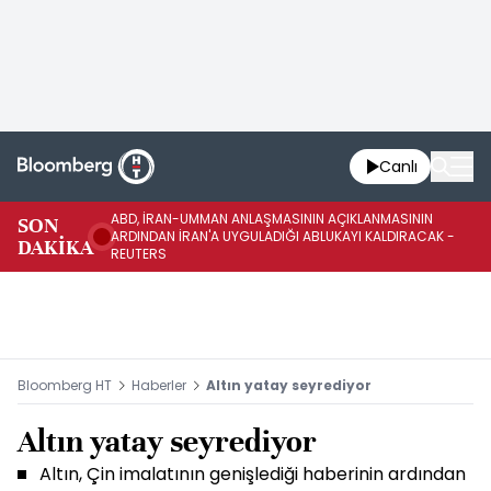
Canlı
ABD, İRAN-UMMAN ANLAŞMASININ AÇIKLANMASININ
AB
SON
ARDINDAN İRAN'A UYGULADIĞI ABLUKAYI KALDIRACAK -
GE
DAKİKA
REUTERS
UY
Bloomberg HT
Haberler
Altın yatay seyrediyor
Altın yatay seyrediyor
Altın, Çin imalatının genişlediği haberinin ardından