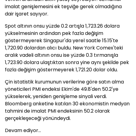
imalat genişlemesini ek teşviğe gerek olmadığına
dair işaret sayıyor.
Spot altının onsu yüzde 0.2 artışla
1,723.26 dolara
yükselmesinin ardından
pek fazla değişim
göstermeyerek Singapur'da yerel saatle 15.15'te
1,720.90 dolardan alıcı buldu.
New York Comex'teki
aralık vadeli altının onsu ise yüzde 0.3 tırmanışla
1,723.90 dolara ulaştıktan sonra yine aynı şekilde pek
fazla değişim göstermeyerek 1,721.20 dolar oldu.
Çin istatistik kurumunun verilerine göre satın alma
yöneticileri PMI endeksi Ekim'de 49.8'den 50.2'ye
yükselerek, yeniden genişleme sinyali verdi.
Bloomberg anketine katılan 30 ekonomistin medyan
tahmini de imalat PMI endeksinin 50.2 olarak
gerçekleşeceği yönündeydi.
Devam ediyor...