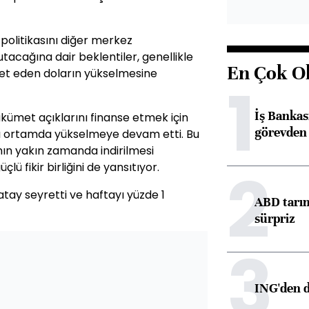
olitikasını diğer merkez
tacağına dair beklentiler, genellikle
En Çok O
ket eden doların yükselmesine
1
İş Banka
ükümet açıklarını finanse etmek için
görevden 
ğı ortamda yükselmeye devam etti. Bu
nın yakın zamanda indirilmesi
2
lü fikir birliğini de yansıtıyor.
tay seyretti ve haftayı yüzde 1
ABD tarım
sürpriz
3
ING'den d