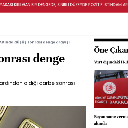
İYASASI KIRILGAN BİR DENGEDE, SINIRLI DÜZEYDE POZİTİF İSTİHDAM A
Altında düşüş sonrası denge arayışı
Öne Çıka
sonrası denge
Yurt dışındaki H-1
n ardından aldığı darbe sonrası
Beyanname vermeye
altında