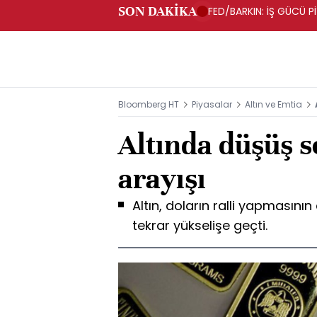
SON DAKİKA
FED/BARKIN: İŞ GÜCÜ P
ORTAMDAYIZ
Bloomberg HT
Piyasalar
Altın ve Emtia
Altında düşüş 
arayışı
Altın, doların ralli yapmasını
tekrar yükselişe geçti.