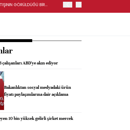
RTIŞININ GÖRÜLDÜĞÜ BİR
İŞ BANKASI GENEL MÜDÜR
nlar
B çalışanları ABD'ye akın ediyor
Bakanlıktan sosyal medyadaki ürün
fiyatı paylaşımlarına dair açıklama
n 10 bin yüksek gelirli şirket mercek