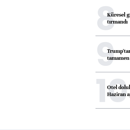
8
Küresel gı
tırmandı
9
Trump'tan
tamamen o
10
Otel dolu
Haziran a