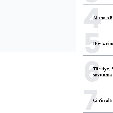
4
Altına AB
5
Döviz cins
6
Türkiye, 
savunma 
7
Çin'in alt