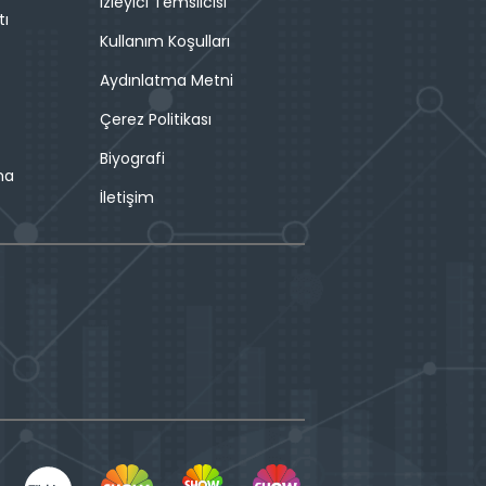
İzleyici Temsilcisi
tı
Kullanım Koşulları
Aydınlatma Metni
Çerez Politikası
Biyografi
ma
İletişim