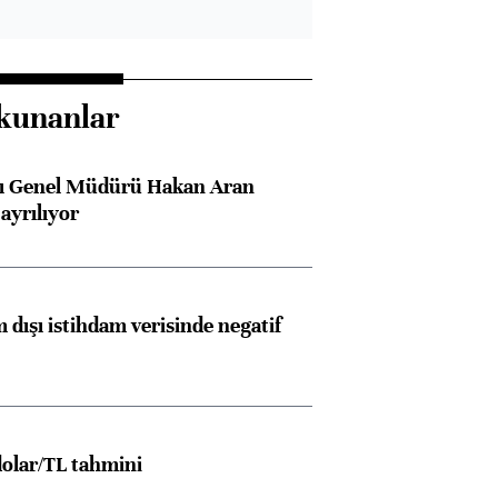
kunanlar
sı Genel Müdürü Hakan Aran
ayrılıyor
 dışı istihdam verisinde negatif
olar/TL tahmini