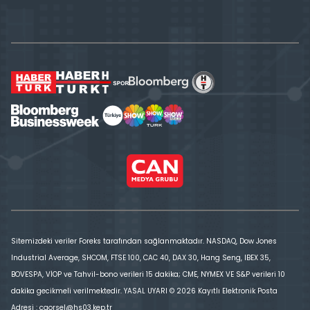
Sitemizdeki veriler Foreks tarafından sağlanmaktadır. NASDAQ, Dow Jones
Industrial Average, SHCOM, FTSE 100, CAC 40, DAX 30, Hang Seng, IBEX 35,
BOVESPA, VİOP ve Tahvil-bono verileri 15 dakika; CME, NYMEX VE S&P verileri 10
dakika gecikmeli verilmektedir. YASAL UYARI © 2026 Kayıtlı Elektronik Posta
Adresi : cgorsel@hs03.kep.tr