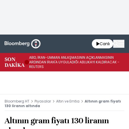
Canlı
ABD, İRAN-UMMAN ANLAŞMASININ AÇIKLANMASININ
AB
SON
ARDINDAN İRAN'A UYGULADIĞI ABLUKAYI KALDIRACAK -
GE
DAKİKA
REUTERS
UY
Bloomberg HT
Piyasalar
Altın ve Emtia
Altının gram fiyatı
130 liranın altında
Altının gram fiyatı 130 liranın