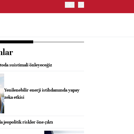
TRUMP: FAİZ ARTIRIMI 
nlar
oda suistimali önleyeceğiz
Yenilenebilir enerji istihdamında yapay
zeka etkisi
 jeopolitik riskler öne çıktı