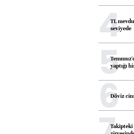
4
TL mevdua
seviyede
5
Temmuz'da
yaptığı hi
6
Döviz cins
7
Takipteki 
zirvesind