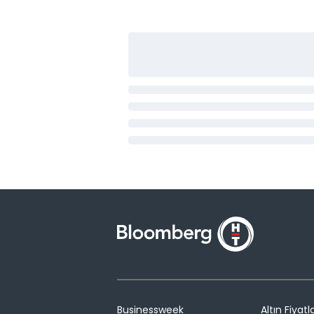
Businessweek
Altın Fiyatla