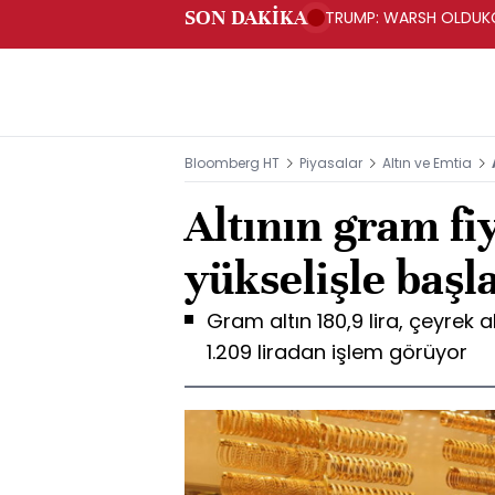
SON DAKİKA
TRUMP: WARSH OLDUKÇ
Bloomberg HT
Piyasalar
Altın ve Emtia
Altının gram fi
yükselişle başl
Gram altın 180,9 lira, çeyrek a
1.209 liradan işlem görüyor