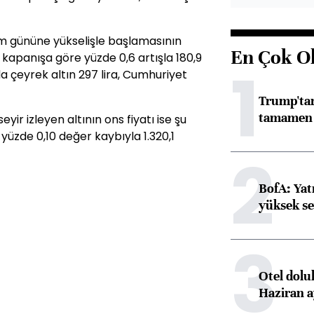
lem gününe yükselişle başlamasının
En Çok O
 kapanışa göre yüzde 0,6 artışla 180,9
1
da çeyrek altın 297 lira, Cumhuriyet
Trump'tan
tamamen o
eyir izleyen altının ons fiyatı ise şu
üzde 0,10 değer kaybıyla 1.320,1
2
BofA: Yatı
yüksek se
3
Otel dolu
Haziran a