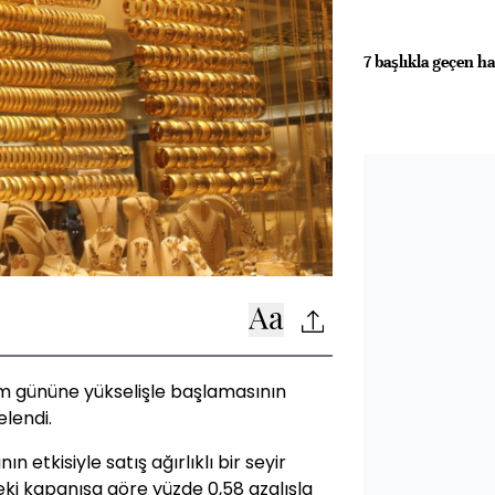
7 başlıkla geçen ha
lem gününe yükselişle başlamasının
elendi.
 etkisiyle satış ağırlıklı bir seyir
ceki kapanışa göre yüzde 0,58 azalışla