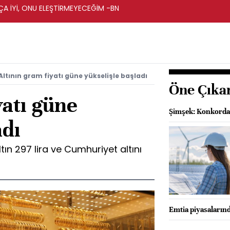
A İYİ, ONU ELEŞTİRMEYECEĞİM -BN
Altının gram fiyatı güne yükselişle başladı
Öne Çıka
yatı güne
Şimşek: Konkordat
adı
ltın 297 lira ve Cumhuriyet altını
Emtia piyasalarında