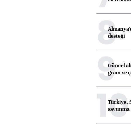
8
Almanya'd
desteği
9
Güncel al
gram ve ç
10
Türkiye, 
savunma 