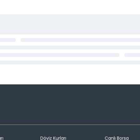
rı
Döviz Kurları
Canlı Borsa