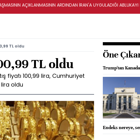
ŞMASININ AÇIKLANMASININ ARDINDAN İRAN'A UYGULADIĞI ABLUKAYI
0,99 TL oldu
Öne Çıka
00,99 TL oldu
Trump'tan Kanada'y
ış fiyatı 100,99 lira, Cumhuriyet
 lira oldu
Endeks nereye, se