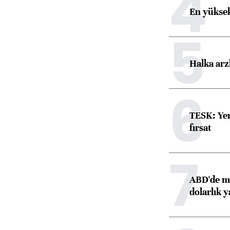
4
En yüksek
5
Halka arz
6
TESK: Yen
fırsat
7
ABD'de ma
dolarlık y