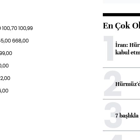
En Çok O
0 100,70 100,99
1
65,00 668,00
İran: Hür
kabul etm
 99,00
2
0,00
32,00
Hürmüz'de
6,00
3
7 başlıkla