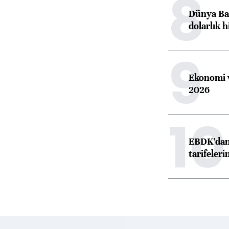
8
Dünya Ban
dolarlık h
9
Ekonomi v
2026
10
EBDK'dan 
tarifeleri