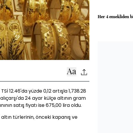
Her 4 emekliden bi
TSİ 12.46'da yüzde 0,12 artışla 1,738.28
alıçarşı'da 24 ayar külçe altının gram
ınının satış fiyatı ise 675,00 lira oldu.
 altın türlerinin, önceki kapanış ve