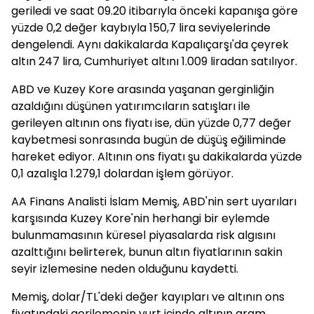
geriledi ve saat 09.20 itibarıyla önceki kapanışa göre
yüzde 0,2 değer kaybıyla 150,7 lira seviyelerinde
dengelendi. Aynı dakikalarda Kapalıçarşı'da çeyrek
altın 247 lira, Cumhuriyet altını 1.009 liradan satılıyor.
ABD ve Kuzey Kore arasında yaşanan gerginliğin
azaldığını düşünen yatırımcıların satışları ile
gerileyen altının ons fiyatı ise, dün yüzde 0,77 değer
kaybetmesi sonrasında bugün de düşüş eğiliminde
hareket ediyor. Altının ons fiyatı şu dakikalarda yüzde
0,1 azalışla 1.279,1 dolardan işlem görüyor.
AA Finans Analisti İslam Memiş, ABD'nin sert uyarıları
karşısında Kuzey Kore'nin herhangi bir eylemde
bulunmamasının küresel piyasalarda risk algısını
azalttığını belirterek, bunun altın fiyatlarının sakin
seyir izlemesine neden olduğunu kaydetti.
Memiş, dolar/TL'deki değer kayıpları ve altının ons
fiyatındaki gerilemenin yurt içinde altının gram