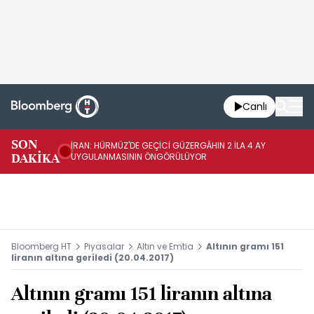
Canlı
SON
İRAN: HÜRMÜZ'DE GEÇİCİ GÜZERGÂHIN 2 İLA 4 AY
İR
DAKİKA
UYGULANMASININ ÖNGÖRÜLÜYOR
Bİ
Bloomberg HT
Piyasalar
Altın ve Emtia
Altının gramı 151
liranın altına geriledi (20.04.2017)
Altının gramı 151 liranın altına