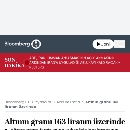
Canlı
ABD, İRAN-UMMAN ANLAŞMASININ AÇIKLANMASININ
AB
SON
ARDINDAN İRAN'A UYGULADIĞI ABLUKAYI KALDIRACAK -
GE
DAKİKA
REUTERS
UY
Bloomberg HT
Piyasalar
Altın ve Emtia
Altının gramı 163
liranın üzerinde
Altının gramı 163 liranın üzerinde