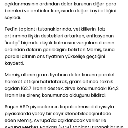
açıklanmasının ardından dolar kurunun diğer para
birimleri ve emtialar karşısında değer kaybettiğini
söyledi.
Fed'in toplantı tutanaklarında, yetkililerin, faiz
artırımına ilişkin destekleri artarken, enflasyonun
"inatçı" biçimde düşük kalmasını vurgulamalarının
ardından doların gerilediğini belirten Memiş, buna
paralel altının ons fiyatının yükselişe geçtiğini
kaydetti.
Memiş, altının gram fiyatının dolar kuruna paralel
hareket ettiğini hatırlatarak, gram altında teknik
açıdan 162,7 liranın destek, zirve konumundaki 164,2
liranın ise direnç konumunda olduğunu bildirdi.
Bugün ABD piyasalarının kapalı olması dolayısıyla
piyasalarda yatay bir seyir izlenebileceğini ifade
eden Memiş, Avrupa'da açıklanacak veriler ile
Avrupa Merkez Bankası (ECB) toplantı tutanaklarının