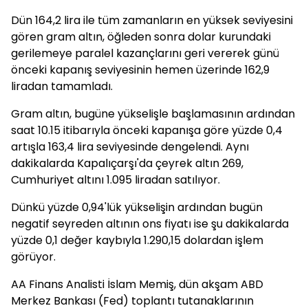
Dün 164,2 lira ile tüm zamanların en yüksek seviyesini
gören gram altın, öğleden sonra dolar kurundaki
gerilemeye paralel kazançlarını geri vererek günü
önceki kapanış seviyesinin hemen üzerinde 162,9
liradan tamamladı.
Gram altın, bugüne yükselişle başlamasının ardından
saat 10.15 itibarıyla önceki kapanışa göre yüzde 0,4
artışla 163,4 lira seviyesinde dengelendi. Aynı
dakikalarda Kapalıçarşı'da çeyrek altın 269,
Cumhuriyet altını 1.095 liradan satılıyor.
Dünkü yüzde 0,94'lük yükselişin ardından bugün
negatif seyreden altının ons fiyatı ise şu dakikalarda
yüzde 0,1 değer kaybıyla 1.290,15 dolardan işlem
görüyor.
AA Finans Analisti İslam Memiş, dün akşam ABD
Merkez Bankası (Fed) toplantı tutanaklarının