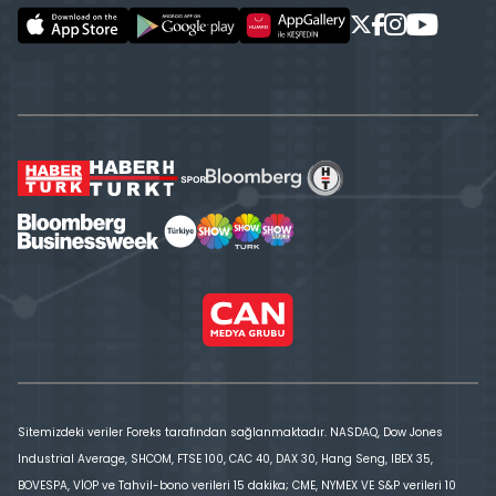
Sitemizdeki veriler Foreks tarafından sağlanmaktadır. NASDAQ, Dow Jones
Industrial Average, SHCOM, FTSE 100, CAC 40, DAX 30, Hang Seng, IBEX 35,
BOVESPA, VİOP ve Tahvil-bono verileri 15 dakika; CME, NYMEX VE S&P verileri 10