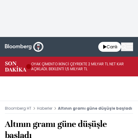
Canlı
İR
SON
OYAK ÇİMENTO İKİNCİ ÇEYREKTE 2 MİLYAR TL NET KAR
YÖ
DAKİKA
AÇIKLADI; BEKLENTİ 1,5 MİLYAR TL
OL
Bloomberg HT
Haberler
Altının gramı güne düşüşle başladı
Altının gramı güne düşüşle
başladı