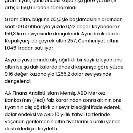
gram fiyatı, günü önceki kapanışa göre yüzde 1,8
artışla 156,6 liradan tamamladı.
Gram altın, bugüne düşüşle başlamasının ardından
saat 09.50 itibarıyla yüzde 0,22 değer kaybederek
156,3 lira seviyesinde dengelendi. Aynı dakikalarda
Kapalıçarşı'da çeyrek altın 257, Cumhuriyet altını
1.046 liradan satılıyor.
Asya piyasalarında alış ağırlıklı bir seyir izleyen ons
altın ise şu dakikalarda önceki kapanışa göre yüzde
0,16 değer kazancıyla 1.255,2 dolar seviyesinde
dengelendi.
AA Finans Analisti İslam Memiş, ABD Merkez
Bankası'nın (Fed) faiz kararından sonra altının ons
fiyatının alış ağırlıklı bir seyir izlediğini ifade ederek,
dolar endeksi ve ABD 10 yıllık tahvil faizlerinde
yaşanan gerilemenin altın fiyatlarını olumlu yönde
desteklediğini kaydetti.