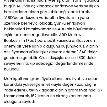
AA Finans Analisti İslam Memiş, altının ons fiyatında
bugün ABD’de açıklanacak enflasyon verisine ilişkin
hareketlenmelerin görülebileceğini belirterek,
"ABD’de enflasyon verisi altın fiyatlarının yönü
üzerinde belirleyici olacak. Çünkü enflasyon
beklentileri karşılayamaz ise ABD’nin büyümesine
ilişkin beklentiler gerileyebilir. ABD Merkez
Bankası'nın (Fed) para politikasında enflasyonun
önemi bir yere sahip olduğunu düşünüyoruz. Altının
ons fiyatında yükselişler devam ederse 1.340 dolar
gündeme gelebilir. Olası düşüşlerde ise 1.300 dolar
seviyelerini takip edeceğiz." değerlendirmesinde
bulundu.
Memiş, altının gram fiyatı altının ons fiyatı ve dolar
kurundaki yükselişlerin etkisiyle değer kazandığını
ifade ederek, teknik açıdan altının gram fiyatında 157
liranın destek, 162 liranın ise direnç konumunda
olduğunu söyledi.