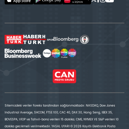
Sitemizdeki veriler Foreks tarafından sağlanmaktadır. NASDAQ, Dow Jones
Industrial Average, SHCOM, FTSE 100, CAC 40, DAX 30, Hang Seng, IBEX 35,
BOVESPA, VİOP ve Tahvil-bono verileri 15 dakika; CME, NYMEX VE S&P verileri 10
dakika gecikmeli verilmektedir. YASAL UYARI © 2026 Kayıtlı Elektronik Posta