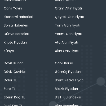
Canlı Yayın
Gram Altın Fiyatı
Ekonomi Haberleri
Çeyrek Altın Fiyatı
Borsa Haberleri
Tam Altın Fiyatı
Dünya Borsaları
Yarım Altın Fiyatı
Kripto Fiyatları
Ata Altın Fiyatı
Künye
Altın ONS Fiyatı
Döviz Kurları
Canlı Borsa
Döviz Çevirici
Gümüş Fiyatları
Dolar TL
Brent Petrol Fiyatı
Euro TL
Bilezik Fiyatları
Sterin Kaç TL
BIST 100 Endeksi
Riyal Kaç TL
Altın Hesaplama