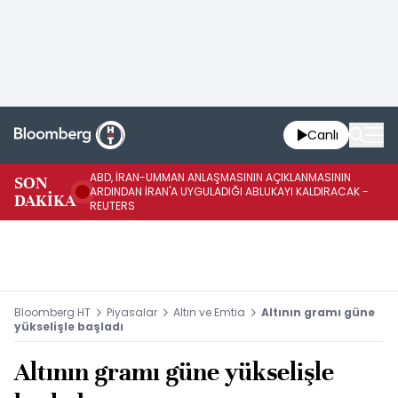
Canlı
ABD, İRAN-UMMAN ANLAŞMASININ AÇIKLANMASININ
AB
SON
ARDINDAN İRAN'A UYGULADIĞI ABLUKAYI KALDIRACAK -
GE
DAKİKA
REUTERS
UY
Bloomberg HT
Piyasalar
Altın ve Emtia
Altının gramı güne
yükselişle başladı
Altının gramı güne yükselişle