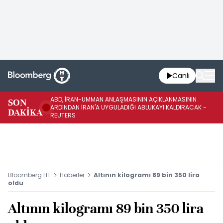
Canlı
ABD, İRAN-UMMAN ANLAŞMASININ AÇIKLANMASININ
AB
SON
ARDINDAN İRAN'A UYGULADIĞI ABLUKAYI KALDIRACAK -
GE
DAKİKA
REUTERS
UY
Bloomberg HT
Haberler
Altının kilogramı 89 bin 350 lira
oldu
Altının kilogramı 89 bin 350 lira