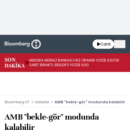
Canlı
SON
MEKSİKA MERKEZ BANKASI FAİZ ORANINI YÜZDE 6,50'DE
OY
DAKİKA
SABİT BIRAKTI; BEKLENTİ YÜZDE 6,50
AÇ
Bloomberg HT
Haberler
AMB "bekle-gör" modunda kalabilir
AMB "bekle-gör" modunda
kalabilir