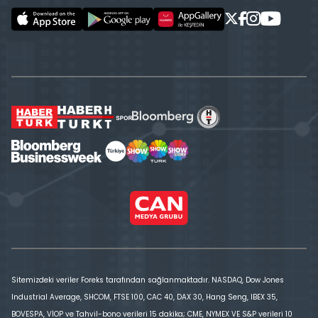
Sitemizdeki veriler Foreks tarafından sağlanmaktadır. NASDAQ, Dow Jones
Industrial Average, SHCOM, FTSE 100, CAC 40, DAX 30, Hang Seng, IBEX 35,
BOVESPA, VİOP ve Tahvil-bono verileri 15 dakika; CME, NYMEX VE S&P verileri 10