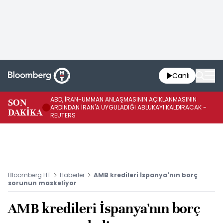
Canlı
ABD, İRAN-UMMAN ANLAŞMASININ AÇIKLANMASININ
AB
SON
ARDINDAN İRAN'A UYGULADIĞI ABLUKAYI KALDIRACAK -
GE
DAKİKA
REUTERS
UY
Bloomberg HT
Haberler
AMB kredileri İspanya'nın borç
sorunun maskeliyor
AMB kredileri İspanya'nın borç