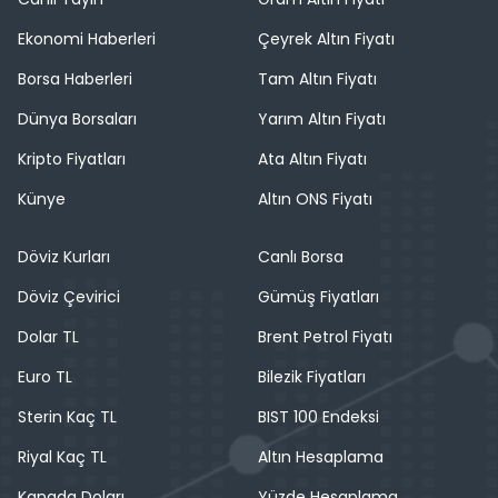
Ekonomi Haberleri
Çeyrek Altın Fiyatı
Borsa Haberleri
Tam Altın Fiyatı
Dünya Borsaları
Yarım Altın Fiyatı
Kripto Fiyatları
Ata Altın Fiyatı
Künye
Altın ONS Fiyatı
Döviz Kurları
Canlı Borsa
Döviz Çevirici
Gümüş Fiyatları
Dolar TL
Brent Petrol Fiyatı
Euro TL
Bilezik Fiyatları
Sterin Kaç TL
BIST 100 Endeksi
Riyal Kaç TL
Altın Hesaplama
Kanada Doları
Yüzde Hesaplama