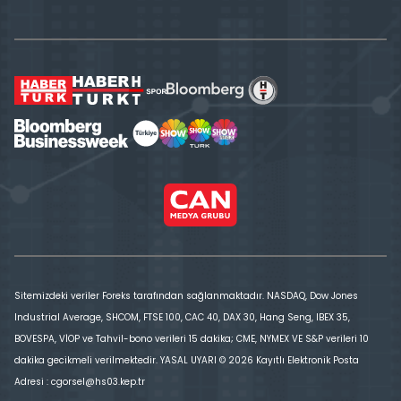
Sitemizdeki veriler Foreks tarafından sağlanmaktadır. NASDAQ, Dow Jones
Industrial Average, SHCOM, FTSE 100, CAC 40, DAX 30, Hang Seng, IBEX 35,
BOVESPA, VİOP ve Tahvil-bono verileri 15 dakika; CME, NYMEX VE S&P verileri 10
dakika gecikmeli verilmektedir. YASAL UYARI © 2026 Kayıtlı Elektronik Posta
Adresi : cgorsel@hs03.kep.tr