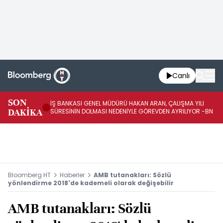
Canlı
SON
İŞ BANKASI GENEL MÜDÜRÜ HAKAN ARAN, ÇALIŞMA YILI
İŞ
DAKİKA
SÜRESİNİN DOLMASI NEDENİYLE GÖREVDEN AYRILIYOR -BN
AT
Bloomberg HT
Haberler
AMB tutanakları: Sözlü
yönlendirme 2018'de kademeli olarak değişebilir
AMB tutanakları: Sözlü