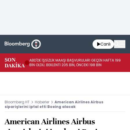
Canlı
SON
ABD'DE İŞSİZLİK MAAŞI BAŞVURULARI GEÇEN HAFTA 199
FE
DAKİKA
BİN OLDU; BEKLENTİ 205 BİN, ÖNCEKİ 198 BİN
İL
Bloomberg HT
Haberler
American Airlines Airbus
siparişlerini iptal etti Boeing alacak
American Airlines Airbus