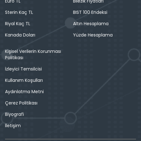
Euro TL
Bilezik Fiyatları
Sterin Kaç TL
BIST 100 Endeksi
Riyal Kaç TL
Altın Hesaplama
Kanada Doları
Yüzde Hesaplama
Kişisel Verilerin Korunması
Politikası
İzleyici Temsilcisi
Kullanım Koşulları
Aydınlatma Metni
Çerez Politikası
Biyografi
İletişim