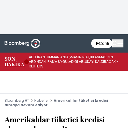
Canlı
ABD, İRAN-UMMAN ANLAŞMASININ AÇIKLANMASININ
AB
SON
ARDINDAN İRAN'A UYGULADIĞI ABLUKAYI KALDIRACAK -
GE
DAKİKA
REUTERS
UY
Bloomberg HT
Haberler
Amerikalılar tüketici kredisi
almaya devam ediyor
Amerikalılar tüketici kredisi