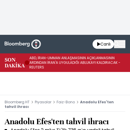
Canlı
ABD, İRAN-UMMAN ANLAŞMASININ AÇIKLANMASININ
AB
SON
ARDINDAN İRAN'A UYGULADIĞI ABLUKAYI KALDIRACAK -
GE
DAKİKA
REUTERS
UY
Bloomberg HT
Piyasalar
Faiz-Bono
Anadolu Efes'ten
tahvil ihracı
Anadolu Efes'ten tahvil ihracı