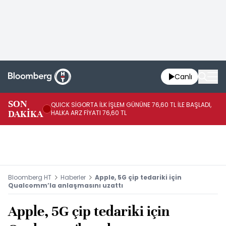
Canlı
SON
QUICK SİGORTA İLK İŞLEM GÜNÜNE 76,60 TL İLE BAŞLADI,
BI
DAKİKA
HALKA ARZ FİYATI 76,60 TL
PU
Bloomberg HT
Haberler
Apple, 5G çip tedariki için
Qualcomm’la anlaşmasını uzattı
Apple, 5G çip tedariki için