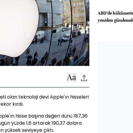
ABD’de hükümetin
yeniden gündemd
ti olan teknoloji devi Apple'ın hisseleri
ekor kırdı.
le'ın hisse başına değeri dünü 187,36
gün yüzde 1,6 artarak 190,37 dolara
en yüksek seviyeye çıktı.