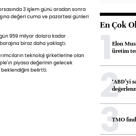
borsasında 3 işlem günü aradan sonra
başına değeri cuma ve pazartesi günleri
En Çok O
1
ugün 959 milyar dolara kadar
 barajına biraz daha yaklaştı.
Elon Musk
üretim tes
mcıların teknoloji şirketlerine olan
pple'ın piyasa değerinin gelecek
2
beklendiğini belirtti.
‘ABD’yi s
değerlen
3
TMO fındık