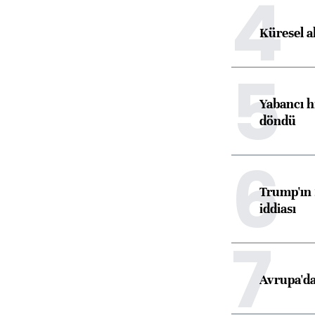
4
Küresel a
5
Yabancı h
döndü
6
Trump'ın 
iddiası
7
Avrupa'da