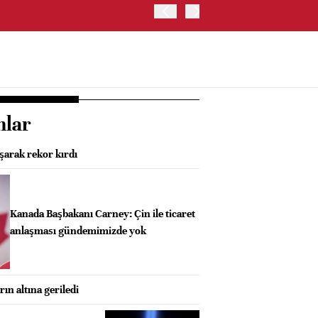
OYAK ÇİMENTO İKİNCİ ÇEY
nlar
aşarak rekor kırdı
Kanada Başbakanı Carney: Çin ile ticaret
anlaşması gündemimizde yok
rın altına geriledi