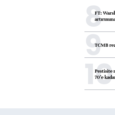
8
FT: Warsh
artırımın
9
TCMB reze
10
Pestisite
70’e kadar