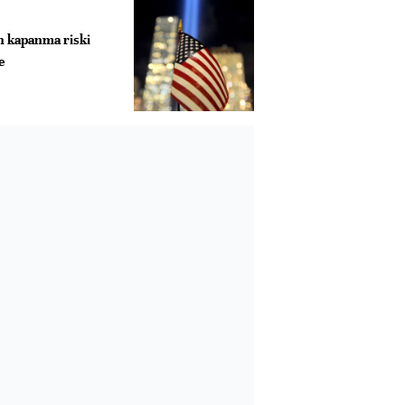
 kapanma riski
e