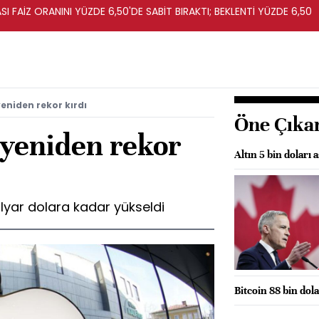
I FAİZ ORANINI YÜZDE 6,50'DE SABİT BIRAKTI; BEKLENTİ YÜZDE 6,50
yeniden rekor kırdı
Öne Çıka
 yeniden rekor
Altın 5 bin doları 
lyar dolara kadar yükseldi
Bitcoin 88 bin dola