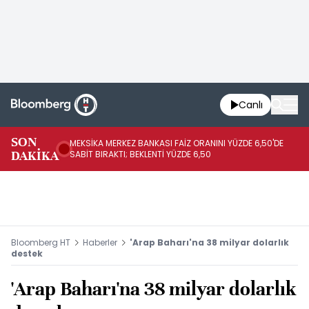
Canlı
SON
MEKSİKA MERKEZ BANKASI FAİZ ORANINI YÜZDE 6,50'DE
OY
DAKİKA
SABİT BIRAKTI; BEKLENTİ YÜZDE 6,50
AÇ
Bloomberg HT
Haberler
'Arap Baharı'na 38 milyar dolarlık
destek
'Arap Baharı'na 38 milyar dolarlık