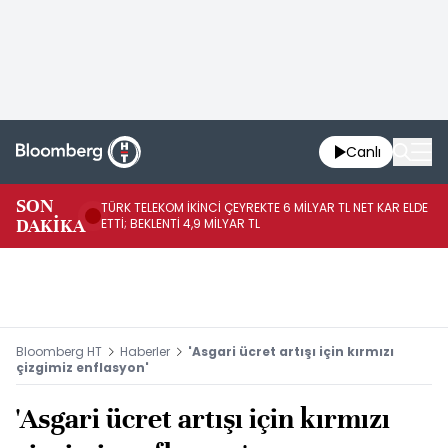
Canlı
SON
TÜRK TELEKOM İKİNCİ ÇEYREKTE 6 MİLYAR TL NET KAR ELDE
AB
DAKİKA
ETTİ; BEKLENTİ 4,9 MİLYAR TL
İR
Bloomberg HT
Haberler
'Asgari ücret artışı için kırmızı
çizgimiz enflasyon'
'Asgari ücret artışı için kırmızı